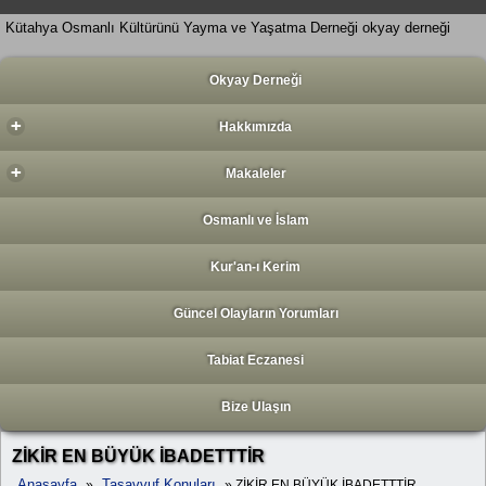
Kütahya Osmanlı Kültürünü Yayma ve Yaşatma Derneği okyay derneği
Okyay Derneği
+
Hakkımızda
+
Makaleler
Osmanlı ve İslam
Kur'an-ı Kerim
Güncel Olayların Yorumları
Tabiat Eczanesi
Bize Ulaşın
ZİKİR EN BÜYÜK İBADETTTİR
Anasayfa
Tasavvuf Konuları
»
» ZİKİR EN BÜYÜK İBADETTTİR