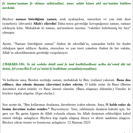
fe izatma’nentum fe ekîmus salât(salâte), innes salâte kânet alel mu’minîne kitâben
mevkûtâ.
Böylece
namazı bitirdiğiniz zaman
, artık ayaktayken, otururken ve yan üstü iken
(yatarken), (devamlı)
Allah'ı zikredin!
Daha sonra güvenliğe kavuştuğunuz zaman, namazı
erkânıyla kılın. Muhakkak ki namaz, mü'minlerin üzerine, “vakitleri belirlenmiş bir farz”
olmuştur.
Ayette, “Namazı bitirdiğiniz zaman” ifadesi ile zikrullah’ın, namazdan farklı bir ibadet
olduğuna işaret ediliyor. Ayakta, otururken ve yan üzeri yatarken ifadesi ile her vakitte,
Allah’ın zikredilmesinin gerektiği vurgulanıyor.
2/BAKARA-186: Ve izâ seeleke ıbâdî annî fe innî karîb(karîbun) ucîbu da’veted dâi izâ
deâni, fel yestecîbû lî vel yu’minû bî leallehum yerşudûn(yerşudûne).
Ve kullarım sana, Benden sorduğu zaman, muhakkak ki Ben, (onlara) yakınım.
Bana dua
edilince, dua edenin duasına (davetine) icabet ederim.
O halde onlar da Bana (Benim
davetime) icabet etsinler ve Bana âmenû olsunlar. (Bana ulaşmayı dilesinler.) Umulur ki
böylece irşada ulaşırlar. (İrşat olurlar.)
Son ayette de, “Ben kullarımın dualarına, davetlerine icabet ederim. Ama,
O halde onlar da
benim davetime icabet etsinler.”
Buyuruluyor. Yani, rabbimizin duaların kabulü için, bir
şartı var. Bu şartın kişinin de Allah yolunda olması, bir Allah dostunun rehberliğini kabul
etmesi olduğu anlaşılıyor. Böylece kişi irşada ulaşmış dünya ve ahiret saadetine ulaşıyor.
Böylece zikrin önemi ve fonsiyonu anlaşılıyor. 12 Haziran 2025