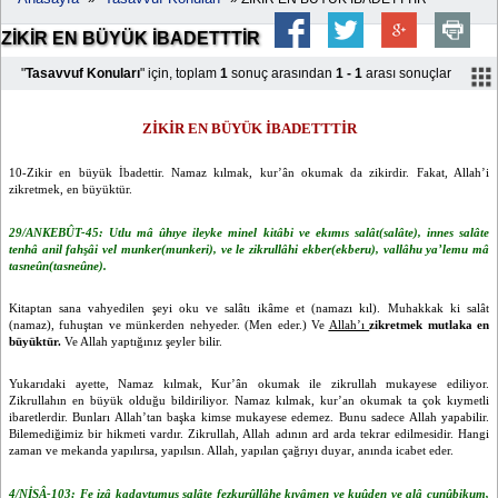
ZİKİR EN BÜYÜK İBADETTTİR
"
Tasavvuf Konuları
" için, toplam
1
sonuç arasından
1 - 1
arası sonuçlar
ZİKİR EN BÜYÜK İBADETTTİR
10-Zikir en büyük İbadettir. Namaz kılmak, kur’ân okumak da zikirdir. Fakat, Allah’i
zikretmek, en büyüktür.
29/ANKEBÛT-45: Utlu mâ ûhıye ileyke minel kitâbi ve ekımıs salât(salâte), innes salâte
tenhâ anil fahşâi vel munker(munkeri), ve le zikrullâhi ekber(ekberu), vallâhu ya’lemu mâ
tasneûn(tasneûne).
Kitaptan sana vahyedilen şeyi oku ve salâtı ikâme et (namazı kıl). Muhakkak ki salât
(namaz), fuhuştan ve münkerden nehyeder. (Men eder.) Ve
Allah’ı
zikretmek mutlaka en
büyüktür.
Ve Allah yaptığınız şeyler bilir.
Yukarıdaki ayette, Namaz kılmak, Kur’ân okumak ile zikrullah mukayese ediliyor.
Zikrullahın en büyük olduğu bildiriliyor. Namaz kılmak, kur’an okumak ta çok kıymetli
ibaretlerdir. Bunları Allah’tan başka kimse mukayese edemez. Bunu sadece Allah yapabilir.
Bilemediğimiz bir hikmeti vardır. Zikrullah, Allah adının ard arda tekrar edilmesidir. Hangi
zaman ve mekanda yapılırsa, yapılsın. Allah, yapılan çağrıyı duyar, anında icabet eder.
4/NİSÂ-103: Fe izâ kadaytumus salâte fezkurûllâhe kıyâmen ve kuûden ve alâ cunûbikum,