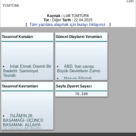
Lütfi
TÜMTÜRK
Kaynak :
Lütfi TÜMTÜRK
Tür :
Diğer
Tarih :
22.04.2025
Tüm yazılara ulaşmak için burayı tıklayınız.
[
]
Tasavvuf Konuları
Güncel Olayların Yorumları
İnfak Etmek Önemli Bir
ABD, İran savaşı
İbadettir. Samimiyet
Büyük Devletlerin Zulmü
Testidir.
Masum Filistinli
Allah’ın Zikri, Zikrullah
kardeşlerimiz
Tasavvuf Kavramları
Sayfa Ziyaret Sayacı
En Büyük İbadettir.
Allah Yardımı geldi.
70.199
İslam’da Şefaat
Zalimler neye uğradıkları
Ahirette değil, Dünyadadır.
şaşırdı.
Amel-i Salih (Nefis
Gazze Savaşı
tezkiyesi) Kişiyi hidayete
Dünyanın gözünü açtı.
İSLÂM'IN 28
ulaştıran çok önemli bir
İslami Hükümlerim
BASAMAĞI- ÜÇÜNCÜ
işlevdir.
Yaşanmamasının
BASAMAK: ALLAH'A
Teslim Dini İslam
Sonuçları
ULAŞMAYI DİLEMEK
Hayat devam ediyor.
Kuzay Atlantik İttifakı