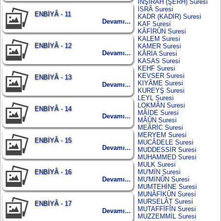
İNŞİRÂH (ŞERH) Suresi
İSRÂ Suresi
ENBİYÂ - 11
KADR (KADİR) Suresi
Devamı...
KAF Suresi
KÂFİRÛN Suresi
KALEM Suresi
ENBİYÂ - 12
KAMER Suresi
Devamı...
KÂRİA Suresi
KASAS Suresi
KEHF Suresi
KEVSER Suresi
ENBİYÂ - 13
KIYÂME Suresi
Devamı...
KUREYŞ Suresi
LEYL Suresi
LOKMÂN Suresi
ENBİYÂ - 14
MÂİDE Suresi
Devamı...
MÂÛN Suresi
MEÂRİC Suresi
MERYEM Suresi
ENBİYÂ - 15
MUCÂDELE Suresi
Devamı...
MUDDESSİR Suresi
MUHAMMED Suresi
MULK Suresi
ENBİYÂ - 16
MU'MİN Suresi
Devamı...
MU'MİNÛN Suresi
MUMTEHİNE Suresi
MUNÂFİKÛN Suresi
MURSELÂT Suresi
ENBİYÂ - 17
MUTAFFİFÎN Suresi
Devamı...
MUZZEMMİL Suresi