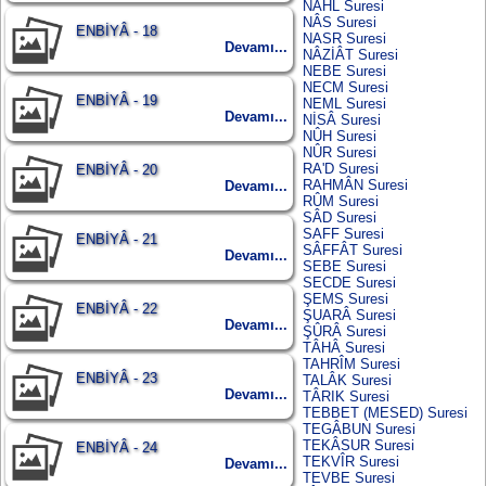
NAHL Suresi
NÂS Suresi
ENBİYÂ - 18
NASR Suresi
Devamı...
NÂZİÂT Suresi
NEBE Suresi
NECM Suresi
ENBİYÂ - 19
NEML Suresi
Devamı...
NİSÂ Suresi
NÛH Suresi
NÛR Suresi
RA'D Suresi
ENBİYÂ - 20
RAHMÂN Suresi
Devamı...
RÛM Suresi
SÂD Suresi
SAFF Suresi
ENBİYÂ - 21
SÂFFÂT Suresi
Devamı...
SEBE Suresi
SECDE Suresi
ŞEMS Suresi
ENBİYÂ - 22
ŞUARÂ Suresi
Devamı...
ŞÛRÂ Suresi
TÂHÂ Suresi
TAHRÎM Suresi
ENBİYÂ - 23
TALÂK Suresi
Devamı...
TÂRIK Suresi
TEBBET (MESED) Suresi
TEGÂBUN Suresi
TEKÂSUR Suresi
ENBİYÂ - 24
TEKVÎR Suresi
Devamı...
TEVBE Suresi