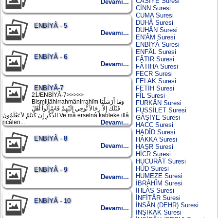
CÂSİYE Suresi
Devamı...
CİNN Suresi
CUMA Suresi
DUHÂ Suresi
ENBİYÂ - 5
DUHÂN Suresi
Devamı...
EN'ÂM Suresi
ENBİYÂ Suresi
ENFÂL Suresi
ENBİYÂ - 6
FÂTIR Suresi
Devamı...
FÂTİHA Suresi
FECR Suresi
FELAK Suresi
ENBİYÂ-7
FETİH Suresi
21/ENBİYÂ-7>>>>>
FÎL Suresi
Bismillâhirrahmânirrahîm وَمَا أَرْسَلْنَا
FURKÂN Suresi
قَبْلَكَ إِلاَّ رِجَالاً نُّوحِي إِلَيْهِمْ فَاسْأَلُواْ أَهْلَ
FUSSİLET Suresi
الذِّكْرِ إِن كُنتُمْ لاَ تَعْلَمُونَ Ve mâ erselnâ kableke illâ
GÂŞİYE Suresi
ricâlen...
Devamı...
HACC Suresi
HADÎD Suresi
ENBİYÂ - 8
HÂKKA Suresi
Devamı...
HAŞR Suresi
HİCR Suresi
HUCURÂT Suresi
HÛD Suresi
ENBİYÂ - 9
HUMEZE Suresi
Devamı...
İBRÂHÎM Suresi
İHLÂS Suresi
İNFİTÂR Suresi
ENBİYÂ - 10
İNSÂN (DEHR) Suresi
Devamı...
İNŞİKAK Suresi