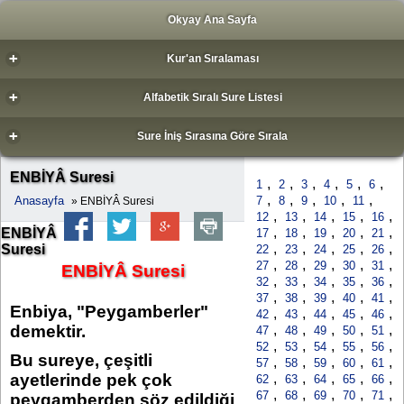
Okyay Ana Sayfa
+
Kur'an Sıralaması
+
Alfabetik Sıralı Sure Listesi
+
Sure İniş Sırasına Göre Sırala
ENBİYÂ Suresi
,
,
,
,
,
,
1
2
3
4
5
6
,
,
,
,
,
Anasayfa
7
8
9
10
11
» ENBİYÂ Suresi
,
,
,
,
,
12
13
14
15
16
,
,
,
,
,
ENBİYÂ
17
18
19
20
21
,
,
,
,
,
Suresi
22
23
24
25
26
,
,
,
,
,
27
28
29
30
31
ENBİYÂ Suresi
,
,
,
,
,
32
33
34
35
36
,
,
,
,
,
37
38
39
40
41
Enbiya, "Peygamberler"
,
,
,
,
,
42
43
44
45
46
demektir.
,
,
,
,
,
47
48
49
50
51
,
,
,
,
,
52
53
54
55
56
Bu sureye, çeşitli
,
,
,
,
,
57
58
59
60
61
ayetlerinde pek çok
,
,
,
,
,
62
63
64
65
66
,
,
,
,
,
67
68
69
70
71
peygamberden söz edildiği