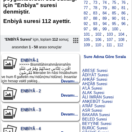
,
,
,
,
,
72
73
74
75
76
için "Enbiya" suresi
,
,
,
,
,
77
78
79
80
81
denmiştir.
,
,
,
,
,
82
83
84
85
86
,
,
,
,
,
87
88
89
90
91
Enbiyâ suresi 112 ayettir.
,
,
,
,
,
92
93
94
95
96
,
,
,
,
97
98
99
100
,
,
,
,
101
102
103
104
,
,
,
,
"
ENBİYÂ Suresi
" için, toplam
112
sonuç
105
106
107
108
,
,
,
109
110
111
112
arasından
1 - 50
arası sonuçlar
Sure Adına Göre Sırala
ENBİYÂ-1
>>>>> Bismillâhirrahmânirrahîm
اقْتَرَبَ لِلنَّاسِ حِسَابُهُمْ وَهُمْ فِي غَفْلَةٍ
ABESE Suresi
مَّعْرِضُونَ Ikterabe lin nâsi hisâbuhum
ÂDİYÂT Suresi
ve hum fî gafletin mu’ridûn(mu’ridûne). İnsanlar
AHKÂF Suresi
için hesap vakti yaklaş...
Devamı...
AHZÂB Suresi
A'LÂ Suresi
ENBİYÂ - 2
ALAK Suresi
Devamı...
ÂLİ İMRÂN Suresi
ANKEBÛT Suresi
A'RÂF Suresi
ENBİYÂ - 3
ASR Suresi
Devamı...
BAKARA Suresi
BELED Suresi
BEYYİNE Suresi
BURÛC Suresi
ENBİYÂ - 4