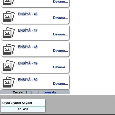
Devamı...
ENBİYÂ - 46
Devamı...
ENBİYÂ - 47
Devamı...
ENBİYÂ - 48
Devamı...
ENBİYÂ - 49
Devamı...
ENBİYÂ - 50
Devamı...
2
3
Sonraki
Önceki
1
Sayfa Ziyaret Sayacı
70.637