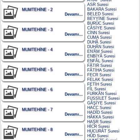
ASR Suresi
BAKARA Suresi
MUMTEHİNE - 2
BELED Suresi
Devamı...
BEYYİNE Suresi
BURÛC Suresi
CÂSİYE Suresi
MUMTEHİNE - 3
CİNN Suresi
Devamı...
CUMA Suresi
DUHÂ Suresi
DUHÂN Suresi
MUMTEHİNE - 4
EN'ÂM Suresi
Devamı...
ENBİYÂ Suresi
ENFÂL Suresi
FÂTIR Suresi
MUMTEHİNE - 5
FÂTİHA Suresi
Devamı...
FECR Suresi
FELAK Suresi
FETİH Suresi
FÎL Suresi
MUMTEHİNE - 6
FURKÂN Suresi
Devamı...
FUSSİLET Suresi
GÂŞİYE Suresi
HACC Suresi
MUMTEHİNE - 7
HADÎD Suresi
Devamı...
HÂKKA Suresi
HAŞR Suresi
HİCR Suresi
MUMTEHİNE - 8
HUCURÂT Suresi
Devamı...
HÛD Suresi