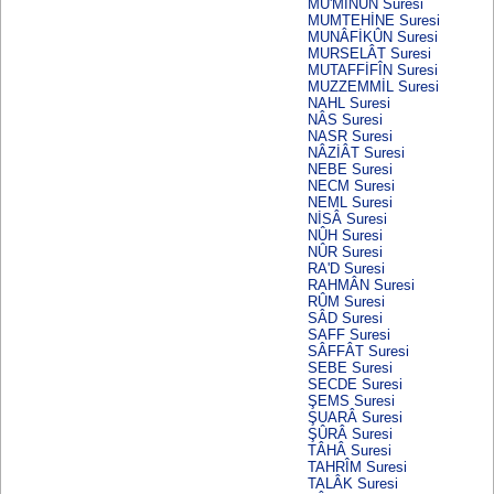
MU'MİNÛN Suresi
MUMTEHİNE Suresi
MUNÂFİKÛN Suresi
MURSELÂT Suresi
MUTAFFİFÎN Suresi
MUZZEMMİL Suresi
NAHL Suresi
NÂS Suresi
NASR Suresi
NÂZİÂT Suresi
NEBE Suresi
NECM Suresi
NEML Suresi
NİSÂ Suresi
NÛH Suresi
NÛR Suresi
RA'D Suresi
RAHMÂN Suresi
RÛM Suresi
SÂD Suresi
SAFF Suresi
SÂFFÂT Suresi
SEBE Suresi
SECDE Suresi
ŞEMS Suresi
ŞUARÂ Suresi
ŞÛRÂ Suresi
TÂHÂ Suresi
TAHRÎM Suresi
TALÂK Suresi