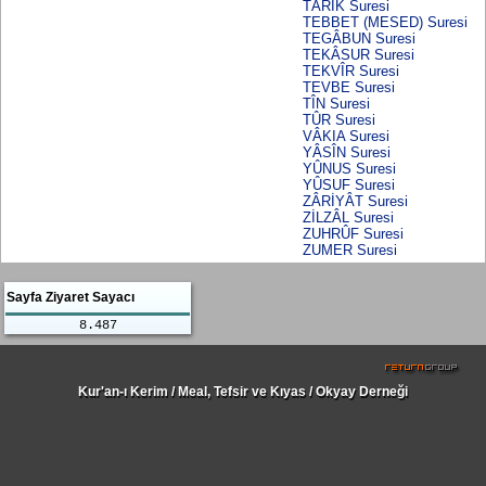
TÂRIK Suresi
TEBBET (MESED) Suresi
TEGÂBUN Suresi
TEKÂSUR Suresi
TEKVÎR Suresi
TEVBE Suresi
TÎN Suresi
TÛR Suresi
VÂKIA Suresi
YÂSÎN Suresi
YÛNUS Suresi
YÛSUF Suresi
ZÂRİYÂT Suresi
ZİLZÂL Suresi
ZUHRÛF Suresi
ZUMER Suresi
Sayfa Ziyaret Sayacı
8.487
Kur'an-ı Kerim / Meal, Tefsir ve Kıyas / Okyay Derneği