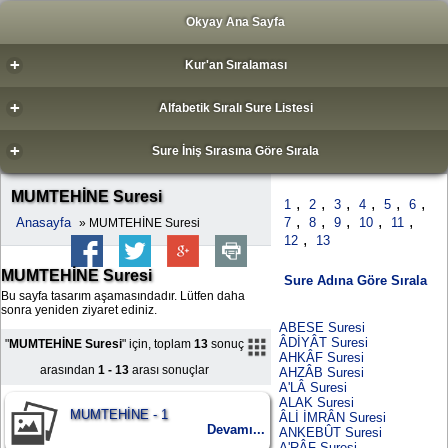
Okyay Ana Sayfa
+
Kur'an Sıralaması
+
Alfabetik Sıralı Sure Listesi
+
Sure İniş Sırasına Göre Sırala
MUMTEHİNE Suresi
,
,
,
,
,
,
1
2
3
4
5
6
,
,
,
,
,
Anasayfa
7
8
9
10
11
» MUMTEHİNE Suresi
,
12
13
MUMTEHİNE Suresi
Sure Adına Göre Sırala
Bu sayfa tasarım aşamasındadır. Lütfen daha
sonra yeniden ziyaret ediniz.
ABESE Suresi
ÂDİYÂT Suresi
"
MUMTEHİNE Suresi
" için, toplam
13
sonuç
AHKÂF Suresi
arasından
1 - 13
arası sonuçlar
AHZÂB Suresi
A'LÂ Suresi
ALAK Suresi
MUMTEHİNE - 1
ÂLİ İMRÂN Suresi
Devamı...
ANKEBÛT Suresi
A'RÂF Suresi