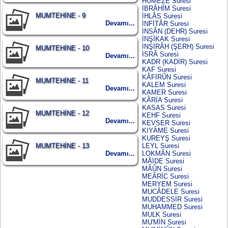
HUMEZE Suresi
İBRÂHÎM Suresi
MUMTEHİNE - 9
İHLÂS Suresi
Devamı...
İNFİTÂR Suresi
İNSÂN (DEHR) Suresi
İNŞİKAK Suresi
İNŞİRÂH (ŞERH) Suresi
MUMTEHİNE - 10
İSRÂ Suresi
Devamı...
KADR (KADİR) Suresi
KAF Suresi
KÂFİRÛN Suresi
MUMTEHİNE - 11
KALEM Suresi
Devamı...
KAMER Suresi
KÂRİA Suresi
KASAS Suresi
MUMTEHİNE - 12
KEHF Suresi
Devamı...
KEVSER Suresi
KIYÂME Suresi
KUREYŞ Suresi
LEYL Suresi
MUMTEHİNE - 13
LOKMÂN Suresi
Devamı...
MÂİDE Suresi
MÂÛN Suresi
MEÂRİC Suresi
MERYEM Suresi
MUCÂDELE Suresi
MUDDESSİR Suresi
MUHAMMED Suresi
MULK Suresi
MU'MİN Suresi