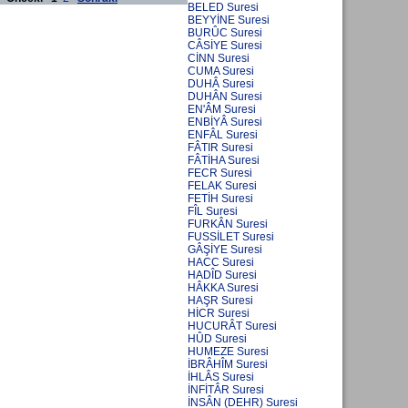
BELED Suresi
BEYYİNE Suresi
BURÛC Suresi
CÂSİYE Suresi
CİNN Suresi
CUMA Suresi
DUHÂ Suresi
DUHÂN Suresi
EN'ÂM Suresi
ENBİYÂ Suresi
ENFÂL Suresi
FÂTIR Suresi
FÂTİHA Suresi
FECR Suresi
FELAK Suresi
FETİH Suresi
FÎL Suresi
FURKÂN Suresi
FUSSİLET Suresi
GÂŞİYE Suresi
HACC Suresi
HADÎD Suresi
HÂKKA Suresi
HAŞR Suresi
HİCR Suresi
HUCURÂT Suresi
HÛD Suresi
HUMEZE Suresi
İBRÂHÎM Suresi
İHLÂS Suresi
İNFİTÂR Suresi
İNSÂN (DEHR) Suresi