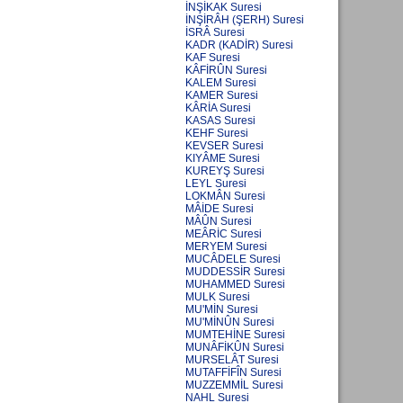
İNŞİKAK Suresi
İNŞİRÂH (ŞERH) Suresi
İSRÂ Suresi
KADR (KADİR) Suresi
KAF Suresi
KÂFİRÛN Suresi
KALEM Suresi
KAMER Suresi
KÂRİA Suresi
KASAS Suresi
KEHF Suresi
KEVSER Suresi
KIYÂME Suresi
KUREYŞ Suresi
LEYL Suresi
LOKMÂN Suresi
MÂİDE Suresi
MÂÛN Suresi
MEÂRİC Suresi
MERYEM Suresi
MUCÂDELE Suresi
MUDDESSİR Suresi
MUHAMMED Suresi
MULK Suresi
MU'MİN Suresi
MU'MİNÛN Suresi
MUMTEHİNE Suresi
MUNÂFİKÛN Suresi
MURSELÂT Suresi
MUTAFFİFÎN Suresi
MUZZEMMİL Suresi
NAHL Suresi