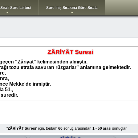
 Sıralı Sure Listesi
Sure İniş Sırasına Göre Sırala
+
+
ZÂRİYÂT Suresi
e geçen "Zâriyat" kelimesinden almıştır.
rağı tozu etrafa savuran rüzgarlar" anlamına gelmektedir.
re,
nra,
ce Mekke'de inmiştir.
a 51.,
 suredir.
"
ZÂRİYÂT Suresi
" için, toplam
60
sonuç arasından
1 - 50
arası sonuçlar