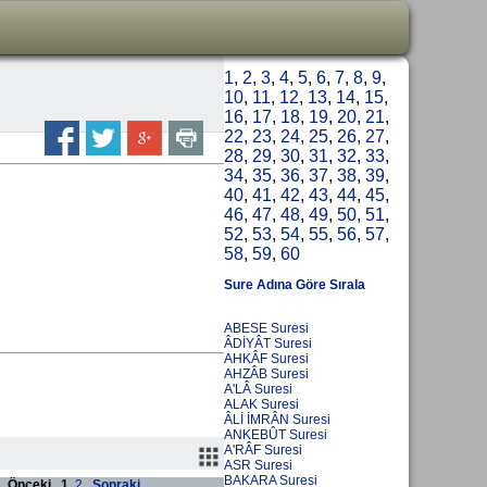
1
,
2
,
3
,
4
,
5
,
6
,
7
,
8
,
9
,
10
,
11
,
12
,
13
,
14
,
15
,
16
,
17
,
18
,
19
,
20
,
21
,
22
,
23
,
24
,
25
,
26
,
27
,
28
,
29
,
30
,
31
,
32
,
33
,
34
,
35
,
36
,
37
,
38
,
39
,
40
,
41
,
42
,
43
,
44
,
45
,
46
,
47
,
48
,
49
,
50
,
51
,
52
,
53
,
54
,
55
,
56
,
57
,
58
,
59
,
60
Sure Adına Göre Sırala
ABESE Suresi
ÂDİYÂT Suresi
AHKÂF Suresi
AHZÂB Suresi
A'LÂ Suresi
ALAK Suresi
ÂLİ İMRÂN Suresi
ANKEBÛT Suresi
A'RÂF Suresi
ASR Suresi
BAKARA Suresi
Önceki
1
2
Sonraki