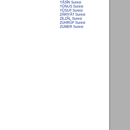
YÂSÎN Suresi
YÛNUS Suresi
YÛSUF Suresi
ZÂRİYÂT Suresi
ZİLZÂL Suresi
ZUHRÛF Suresi
ZUMER Suresi