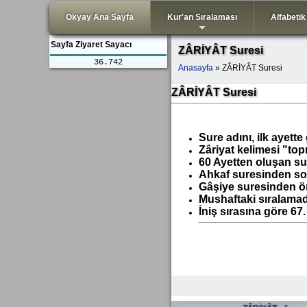
Okyay Ana Sayfa
Kur'an Sıralaması
Alfabetik
+
Sayfa Ziyaret Sayacı
ZÂRİYÂT Suresi
36.742
Anasayfa
» ZÂRİYÂT Suresi
ZÂRİYÂT Suresi
Sure adını, ilk ayett
Zâriyat kelimesi "top
60 Ayetten oluşan su
Ahkaf suresinden so
Gâşiye suresinden ön
Mushaftaki sıralamad
İniş sırasına göre 67.