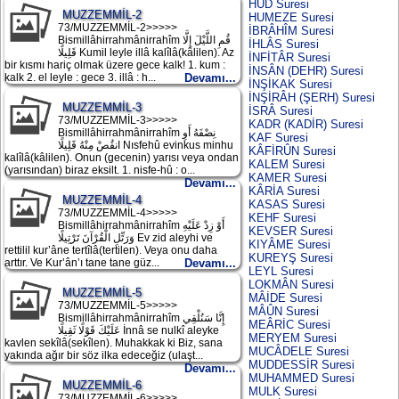
HÛD Suresi
MUZZEMMİL-2
HUMEZE Suresi
73/MUZZEMMİL-2>>>>>
İBRÂHÎM Suresi
Bismillâhirrahmânirrahîm قُمِ اللَّيْلَ إِلَّا
İHLÂS Suresi
قَلِيلًا Kumil leyle illâ kalîlâ(kâlilen). Az
İNFİTÂR Suresi
bir kısmı hariç olmak üzere gece kalk! 1. kum :
İNSÂN (DEHR) Suresi
kalk 2. el leyle : gece 3. illâ : h...
Devamı...
İNŞİKAK Suresi
İNŞİRÂH (ŞERH) Suresi
MUZZEMMİL-3
İSRÂ Suresi
73/MUZZEMMİL-3>>>>>
KADR (KADİR) Suresi
Bismillâhirrahmânirrahîm نِصْفَهُ أَوِ
KAF Suresi
انقُصْ مِنْهُ قَلِيلًا Nısfehû evinkus minhu
KÂFİRÛN Suresi
kalîlâ(kâlilen). Onun (gecenin) yarısı veya ondan
KALEM Suresi
(yarısından) biraz eksilt. 1. nisfe-hû : o...
KAMER Suresi
Devamı...
KÂRİA Suresi
MUZZEMMİL-4
KASAS Suresi
73/MUZZEMMİL-4>>>>>
KEHF Suresi
Bismillâhirrahmânirrahîm أَوْ زِدْ عَلَيْهِ
KEVSER Suresi
وَرَتِّلِ الْقُرْآنَ تَرْتِيلًا Ev zid aleyhi ve
KIYÂME Suresi
rettilil kur’âne tertîlâ(tertilen). Veya onu daha
KUREYŞ Suresi
arttır. Ve Kur’ân’ı tane tane güz...
Devamı...
LEYL Suresi
LOKMÂN Suresi
MUZZEMMİL-5
MÂİDE Suresi
73/MUZZEMMİL-5>>>>>
MÂÛN Suresi
Bismillâhirrahmânirrahîm إِنَّا سَنُلْقِي
MEÂRİC Suresi
عَلَيْكَ قَوْلًا ثَقِيلًا İnnâ se nulkî aleyke
MERYEM Suresi
kavlen sekîlâ(sekîlen). Muhakkak ki Biz, sana
MUCÂDELE Suresi
yakında ağır bir söz ilka edeceğiz (ulaşt...
MUDDESSİR Suresi
Devamı...
MUHAMMED Suresi
MUZZEMMİL-6
MULK Suresi
73/MUZZEMMİL-6>>>>>