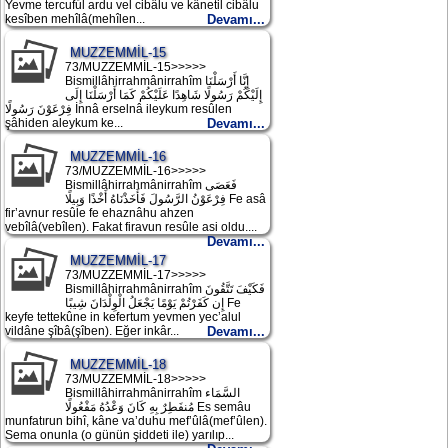
Yevme tercuful ardu vel cibâlu ve kânetil cibâlu
kesîben mehîlâ(mehîlen...
Devamı...
MUZZEMMİL-15
73/MUZZEMMİL-15>>>>>
Bismillâhirrahmânirrahîm إِنَّا أَرْسَلْنَا
إِلَيْكُمْ رَسُولًا شَاهِدًا عَلَيْكُمْ كَمَا أَرْسَلْنَا إِلَى
فِرْعَوْنَ رَسُولًا İnnâ erselnâ ileykum resûlen
şâhiden aleykum ke...
Devamı...
MUZZEMMİL-16
73/MUZZEMMİL-16>>>>>
Bismillâhirrahmânirrahîm فَعَصَى
فِرْعَوْنُ الرَّسُولَ فَأَخَذْنَاهُ أَخْذًا وَبِيلًا Fe asâ
fir’avnur resûle fe ehaznâhu ahzen
vebîlâ(vebîlen). Fakat firavun resûle asi oldu....
Devamı...
MUZZEMMİL-17
73/MUZZEMMİL-17>>>>>
Bismillâhirrahmânirrahîm فَكَيْفَ تَتَّقُونَ
إِن كَفَرْتُمْ يَوْمًا يَجْعَلُ الْوِلْدَانَ شِيبًا Fe
keyfe tettekûne in kefertum yevmen yec’alul
vildâne şîbâ(şîben). Eğer inkâr...
Devamı...
MUZZEMMİL-18
73/MUZZEMMİL-18>>>>>
Bismillâhirrahmânirrahîm السَّمَاء
مُنفَطِرٌ بِهِ كَانَ وَعْدُهُ مَفْعُولًا Es semâu
munfatırun bihî, kâne va’duhu mef’ûlâ(mef’ûlen).
Sema onunla (o günün şiddeti ile) yarılıp...