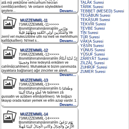
TALÂK Suresi
alâ mâ yekûlûne vehcurhum hecran
cemîlâ(cemîlen). Ve onların söyledikleri
TÂRIK Suresi
şeylere...
Devamı...
TEBBET (MESED) Suresi
TEGÂBUN Suresi
TEKÂSUR Suresi
MUZZEMMİL-11
TEKVÎR Suresi
73/MUZZEMMİL-11>>>>>
TEVBE Suresi
Bismillâhirrahmânirrahîm وَذَرْنِي
وَالْمُكَذِّبِينَ أُولِي النَّعْمَةِ وَمَهِّلْهُمْ قَلِيلًا Ve
TÎN Suresi
zernî vel mukezzibîne ulîn na’meti ve mehhilhum
TÛR Suresi
kalîlâ(kalîlen). Ni'met s...
Devamı...
VÂKIA Suresi
YÂSÎN Suresi
YÛNUS Suresi
MUZZEMMİL-12
YÛSUF Suresi
73/MUZZEMMİL-12>>>>>
Bismillâhirrahmânirrahîm إِنَّ لَدَيْنَا أَنكَالًا
ZÂRİYÂT Suresi
وَجَحِيمًا İnne ledeynâ enkâlen ve
ZİLZÂL Suresi
cahîmâ(cahîmen). Muhakkak ki bizim yanımızda
ZUHRÛF Suresi
(ayaklara bağlanan) ağır zincirler ve alevli...
ZUMER Suresi
Devamı...
MUZZEMMİL-13
73/MUZZEMMİL-13>>>>>
Bismillâhirrahmânirrahîm وَطَعَامًا ذَا
غُصَّةٍ وَعَذَابًا أَلِيمًا Ve taâmen zâ
gussatin ve azâben elîmâ(elîmen). Ve boğazı
tıkayıp orada kalan yemek ve elîm azap vardır. 1.
...
Devamı...
MUZZEMMİL-14
73/MUZZEMMİL-14>>>>>
Bismillâhirrahmânirrahîm يَوْمَ تَرْجُفُ
الْأَرْضُ وَالْجِبَالُ وَكَانَتِ الْجِبَالُ كَثِيبًا مَّهِيلًا