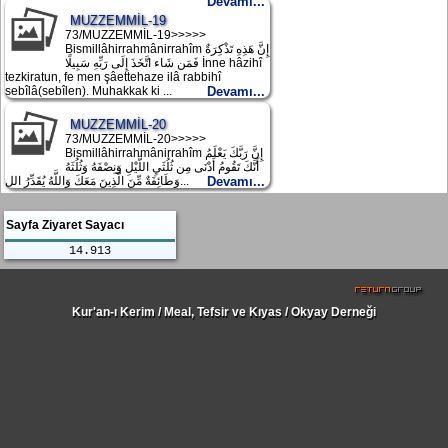
Devamı...
MUZZEMMİL-19
73/MUZZEMMİL-19>>>>>
Bismillâhirrahmânirrahîm إِنَّ هَذِهِ تَذْكِرَةٌ
فَمَن شَاء اتَّخَذَ إِلَى رَبِّهِ سَبِيلًا İnne hâzihî
tezkiratun, fe men şâettehaze ilâ rabbihî
sebîlâ(sebîlen). Muhakkak ki ...
Devamı...
MUZZEMMİL-20
73/MUZZEMMİL-20>>>>>
Bismillâhirrahmânirrahîm إِنَّ رَبَّكَ يَعْلَمُ
أَنَّكَ تَقُومُ أَدْنَى مِن ثُلُثَيِ اللَّيْلِ وَنِصْفَهُ وَثُلُثَهُ
وَطَائِفَةٌ مِّنَ الَّذِينَ مَعَكَ وَاللَّهُ يُقَدِّرُ الل...
Devamı...
Sayfa Ziyaret Sayacı
14.913
Kur'an-ı Kerim / Meal, Tefsir ve Kıyas / Okyay Derneği