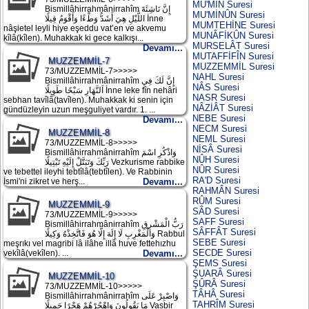
MU'MİN Suresi
Bismillâhirrahmânirrahîm إِنَّ نَاشِئَةَ
MU'MİNÛN Suresi
اللَّيْلِ هِيَ أَشَدُّ وَطْءًا وَأَقْوَمُ قِيلًا İnne
MUMTEHİNE Suresi
nâşietel leyli hiye eşeddu vat’en ve akvemu
MUNÂFİKÛN Suresi
kîlâ(kîlen). Muhakkak ki gece kalkışı...
MURSELÂT Suresi
Devamı...
MUTAFFİFÎN Suresi
MUZZEMMİL-7
MUZZEMMİL Suresi
73/MUZZEMMİL-7>>>>>
NAHL Suresi
Bismillâhirrahmânirrahîm إِنَّ لَكَ فِي
NÂS Suresi
اَلنَّهَارِ سَبْحًا طَوِيلًا İnne leke fîn nehâri
NASR Suresi
sebhan tavîlâ(tavîlen). Muhakkak ki senin için
NÂZİÂT Suresi
gündüzleyin uzun meşguliyet vardır. 1. ...
NEBE Suresi
Devamı...
NECM Suresi
MUZZEMMİL-8
NEML Suresi
73/MUZZEMMİL-8>>>>>
NİSÂ Suresi
Bismillâhirrahmânirrahîm وَاذْكُرِ اسْمَ
NÛH Suresi
رَبِّكَ وَتَبَتَّلْ إِلَيْهِ تَبْتِيلًا Vezkurisme rabbike
NÛR Suresi
ve tebettel ileyhi tebtîlâ(tebtîlen). Ve Rabbinin
RA'D Suresi
İsmi'ni zikret ve herş...
Devamı...
RAHMÂN Suresi
RÛM Suresi
MUZZEMMİL-9
SÂD Suresi
73/MUZZEMMİL-9>>>>>
SAFF Suresi
Bismillâhirrahmânirrahîm رَبُّ الْمَشْرِقِ
SÂFFÂT Suresi
وَالْمَغْرِبِ لَا إِلَهَ إِلَّا هُوَ فَاتَّخِذْهُ وَكِيلًا Rabbul
SEBE Suresi
meşrıkı vel magribi lâ ilâhe illâ huve fettehızhu
SECDE Suresi
vekîlâ(vekîlen). ...
Devamı...
ŞEMS Suresi
ŞUARÂ Suresi
MUZZEMMİL-10
ŞÛRÂ Suresi
73/MUZZEMMİL-10>>>>>
TÂHÂ Suresi
Bismillâhirrahmânirrahîm وَاصْبِرْ عَلَى
TAHRÎM Suresi
مَا يَقُولُونَ وَاهْجُرْهُمْ هَجْرًا جَمِيلًا Vasbir