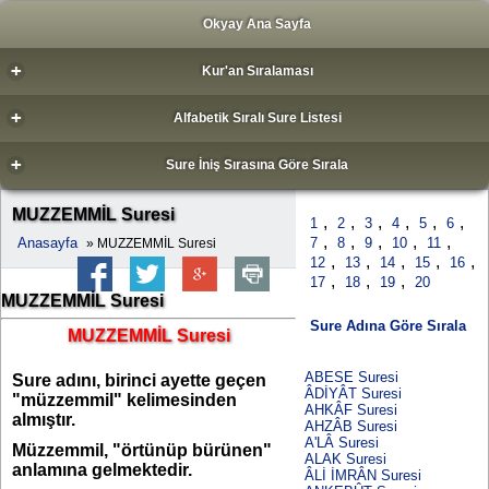
Okyay Ana Sayfa
+
Kur'an Sıralaması
+
Alfabetik Sıralı Sure Listesi
+
Sure İniş Sırasına Göre Sırala
MUZZEMMİL Suresi
,
,
,
,
,
,
1
2
3
4
5
6
,
,
,
,
,
Anasayfa
7
8
9
10
11
» MUZZEMMİL Suresi
,
,
,
,
,
12
13
14
15
16
,
,
,
17
18
19
20
MUZZEMMİL Suresi
Sure Adına Göre Sırala
MUZZEMMİL Suresi
ABESE Suresi
Sure adını, birinci ayette geçen
ÂDİYÂT Suresi
"müzzemmil" kelimesinden
AHKÂF Suresi
almıştır.
AHZÂB Suresi
A'LÂ Suresi
Müzzemmil, "örtünüp bürünen"
ALAK Suresi
anlamına gelmektedir.
ÂLİ İMRÂN Suresi