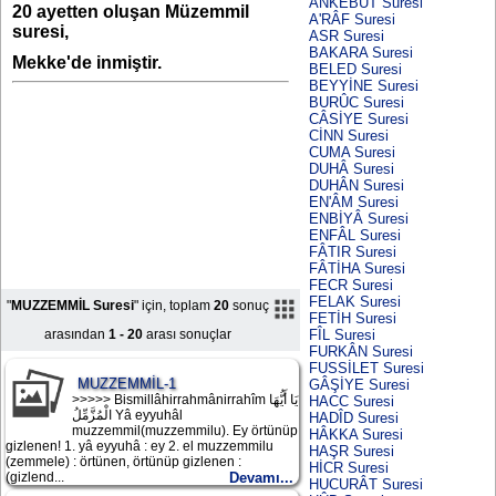
ANKEBÛT Suresi
20 ayetten oluşan Müzemmil
A'RÂF Suresi
suresi,
ASR Suresi
BAKARA Suresi
Mekke'de inmiştir.
BELED Suresi
BEYYİNE Suresi
BURÛC Suresi
CÂSİYE Suresi
CİNN Suresi
CUMA Suresi
DUHÂ Suresi
DUHÂN Suresi
EN'ÂM Suresi
ENBİYÂ Suresi
ENFÂL Suresi
FÂTIR Suresi
FÂTİHA Suresi
FECR Suresi
FELAK Suresi
"
MUZZEMMİL Suresi
" için, toplam
20
sonuç
FETİH Suresi
arasından
1 - 20
arası sonuçlar
FÎL Suresi
FURKÂN Suresi
FUSSİLET Suresi
MUZZEMMİL-1
GÂŞİYE Suresi
>>>>> Bismillâhirrahmânirrahîm يَا أَيُّهَا
HACC Suresi
الْمُزَّمِّلُ Yâ eyyuhâl
HADÎD Suresi
muzzemmil(muzzemmilu). Ey örtünüp
HÂKKA Suresi
gizlenen! 1. yâ eyyuhâ : ey 2. el muzzemmilu
HAŞR Suresi
(zemmele) : örtünen, örtünüp gizlenen :
HİCR Suresi
(gizlend...
Devamı...
HUCURÂT Suresi