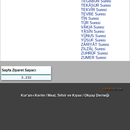
TEGÂBUN Suresi
TEKÂSUR Suresi
TEKVÎR Suresi
TEVBE Suresi
TÎN Suresi
TÛR Suresi
VÂKIA Suresi
YÂSÎN Suresi
YÛNUS Suresi
YÛSUF Suresi
ZÂRİYÂT Suresi
ZİLZÂL Suresi
ZUHRÛF Suresi
ZUMER Suresi
Sayfa Ziyaret Sayacı
3.232
Kur'an-ı Kerim / Meal, Tefsir ve Kıyas / Okyay Derneği