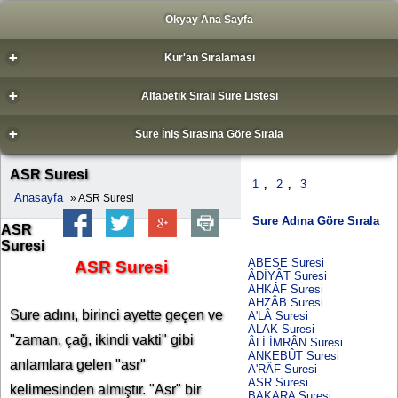
Okyay Ana Sayfa
+
Kur'an Sıralaması
+
Alfabetik Sıralı Sure Listesi
+
Sure İniş Sırasına Göre Sırala
ASR Suresi
,
,
1
2
3
Anasayfa
» ASR Suresi
Sure Adına Göre Sırala
ASR
Suresi
ABESE Suresi
ASR Suresi
ÂDİYÂT Suresi
AHKÂF Suresi
AHZÂB Suresi
Sure adını, birinci ayette geçen ve
A'LÂ Suresi
ALAK Suresi
"zaman, çağ, ikindi vakti" gibi
ÂLİ İMRÂN Suresi
ANKEBÛT Suresi
anlamlara gelen "asr"
A'RÂF Suresi
ASR Suresi
kelimesinden almıştır. "Asr" bir
BAKARA Suresi