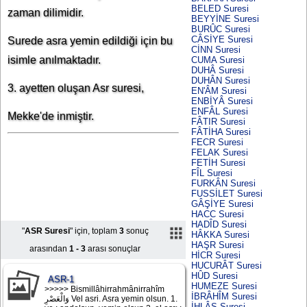
BELED Suresi
zaman dilimidir.
BEYYİNE Suresi
BURÛC Suresi
CÂSİYE Suresi
Surede asra yemin edildiği için bu
CİNN Suresi
isimle anılmaktadır.
CUMA Suresi
DUHÂ Suresi
DUHÂN Suresi
3. ayetten oluşan Asr suresi,
EN'ÂM Suresi
ENBİYÂ Suresi
ENFÂL Suresi
Mekke'de inmiştir.
FÂTIR Suresi
FÂTİHA Suresi
FECR Suresi
FELAK Suresi
FETİH Suresi
FÎL Suresi
FURKÂN Suresi
FUSSİLET Suresi
GÂŞİYE Suresi
HACC Suresi
HADÎD Suresi
"
ASR Suresi
" için, toplam
3
sonuç
HÂKKA Suresi
HAŞR Suresi
arasından
1 - 3
arası sonuçlar
HİCR Suresi
HUCURÂT Suresi
HÛD Suresi
ASR-1
HUMEZE Suresi
>>>>> Bismillâhirrahmânirrahîm
İBRÂHÎM Suresi
وَالْعَصْرِ Vel asri. Asra yemin olsun. 1.
İHLÂS Suresi