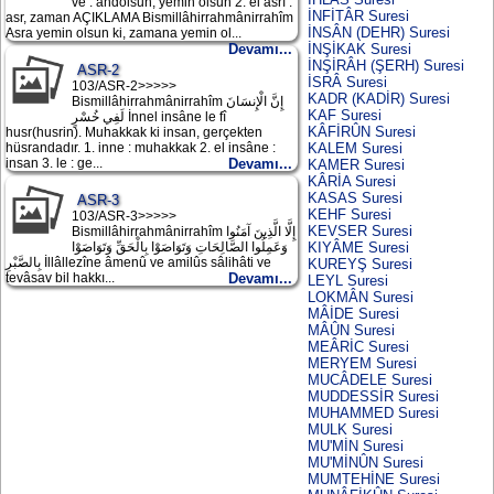
ve : andolsun, yemin olsun 2. el asrı :
İNFİTÂR Suresi
asr, zaman AÇIKLAMA Bismillâhirrahmânirrahîm
İNSÂN (DEHR) Suresi
Asra yemin olsun ki, zamana yemin ol...
İNŞİKAK Suresi
Devamı...
İNŞİRÂH (ŞERH) Suresi
ASR-2
İSRÂ Suresi
103/ASR-2>>>>>
KADR (KADİR) Suresi
Bismillâhirrahmânirrahîm إِنَّ الْإِنسَانَ
KAF Suresi
لَفِي خُسْرٍ İnnel insâne le fî
KÂFİRÛN Suresi
husr(husrin). Muhakkak ki insan, gerçekten
KALEM Suresi
hüsrandadır. 1. inne : muhakkak 2. el insâne :
insan 3. le : ge...
Devamı...
KAMER Suresi
KÂRİA Suresi
KASAS Suresi
ASR-3
KEHF Suresi
103/ASR-3>>>>>
KEVSER Suresi
Bismillâhirrahmânirrahîm إِلَّا الَّذِينَ آمَنُوا
KIYÂME Suresi
وَعَمِلُوا الصَّالِحَاتِ وَتَوَاصَوْا بِالْحَقِّ وَتَوَاصَوْا
بِالصَّبْرِ İllâllezîne âmenû ve amilûs sâlihâti ve
KUREYŞ Suresi
tevâsav bil hakkı...
Devamı...
LEYL Suresi
LOKMÂN Suresi
MÂİDE Suresi
MÂÛN Suresi
MEÂRİC Suresi
MERYEM Suresi
MUCÂDELE Suresi
MUDDESSİR Suresi
MUHAMMED Suresi
MULK Suresi
MU'MİN Suresi
MU'MİNÛN Suresi
MUMTEHİNE Suresi