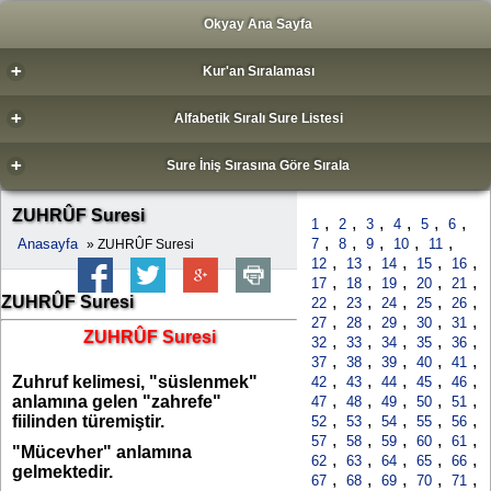
Okyay Ana Sayfa
+
Kur'an Sıralaması
+
Alfabetik Sıralı Sure Listesi
+
Sure İniş Sırasına Göre Sırala
ZUHRÛF Suresi
,
,
,
,
,
,
1
2
3
4
5
6
,
,
,
,
,
Anasayfa
7
8
9
10
11
» ZUHRÛF Suresi
,
,
,
,
,
12
13
14
15
16
,
,
,
,
,
17
18
19
20
21
ZUHRÛF Suresi
,
,
,
,
,
22
23
24
25
26
,
,
,
,
,
27
28
29
30
31
ZUHRÛF Suresi
,
,
,
,
,
32
33
34
35
36
,
,
,
,
,
37
38
39
40
41
,
,
,
,
,
Zuhruf kelimesi, "süslenmek"
42
43
44
45
46
,
,
,
,
,
anlamına gelen "zahrefe"
47
48
49
50
51
,
,
,
,
,
fiilinden türemiştir.
52
53
54
55
56
,
,
,
,
,
57
58
59
60
61
"Mücevher" anlamına
,
,
,
,
,
62
63
64
65
66
gelmektedir.
,
,
,
,
,
67
68
69
70
71