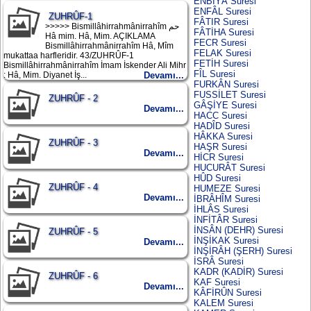
ENBİYÂ Suresi
ENFÂL Suresi
ZUHRÛF-1
FÂTIR Suresi
>>>>> Bismillâhirrahmânirrahîm حم
FÂTİHA Suresi
Hâ mim. Hâ, Mim. AÇIKLAMA
FECR Suresi
Bismillâhirrahmânirrahîm Hâ, Mîm
FELAK Suresi
mukattaa harfleridir. 43/ZUHRÛF-1
FETİH Suresi
Bismillâhirrahmânirrahîm İmam İskender Ali Mihr
FÎL Suresi
: Hâ, Mim. Diyanet İş...
Devamı...
FURKÂN Suresi
FUSSİLET Suresi
ZUHRÛF - 2
GÂŞİYE Suresi
Devamı...
HACC Suresi
HADÎD Suresi
HÂKKA Suresi
ZUHRÛF - 3
HAŞR Suresi
Devamı...
HİCR Suresi
HUCURÂT Suresi
HÛD Suresi
ZUHRÛF - 4
HUMEZE Suresi
Devamı...
İBRÂHÎM Suresi
İHLÂS Suresi
İNFİTÂR Suresi
İNSÂN (DEHR) Suresi
ZUHRÛF - 5
İNŞİKAK Suresi
Devamı...
İNŞİRÂH (ŞERH) Suresi
İSRÂ Suresi
KADR (KADİR) Suresi
ZUHRÛF - 6
KAF Suresi
Devamı...
KÂFİRÛN Suresi
KALEM Suresi