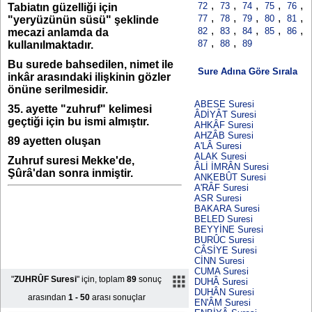
,
,
,
,
,
72
73
74
75
76
Tabiatın güzelliği için
,
,
,
,
,
77
78
79
80
81
"yeryüzünün süsü" şeklinde
,
,
,
,
,
82
83
84
85
86
mecazi anlamda da
,
,
87
88
89
kullanılmaktadır.
Bu surede bahsedilen, nimet ile
Sure Adına Göre Sırala
inkâr arasındaki ilişkinin gözler
önüne serilmesidir.
ABESE Suresi
35. ayette "zuhruf" kelimesi
ÂDİYÂT Suresi
geçtiği için bu ismi almıştır.
AHKÂF Suresi
AHZÂB Suresi
89 ayetten oluşan
A'LÂ Suresi
ALAK Suresi
Zuhruf suresi Mekke'de,
ÂLİ İMRÂN Suresi
Şûrâ'dan sonra inmiştir.
ANKEBÛT Suresi
A'RÂF Suresi
ASR Suresi
BAKARA Suresi
BELED Suresi
BEYYİNE Suresi
BURÛC Suresi
CÂSİYE Suresi
CİNN Suresi
CUMA Suresi
"
ZUHRÛF Suresi
" için, toplam
89
sonuç
DUHÂ Suresi
DUHÂN Suresi
arasından
1 - 50
arası sonuçlar
EN'ÂM Suresi