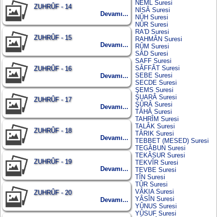
NEML Suresi
ZUHRÛF - 14
NİSÂ Suresi
Devamı...
NÛH Suresi
NÛR Suresi
RA'D Suresi
ZUHRÛF - 15
RAHMÂN Suresi
Devamı...
RÛM Suresi
SÂD Suresi
SAFF Suresi
SÂFFÂT Suresi
ZUHRÛF - 16
SEBE Suresi
Devamı...
SECDE Suresi
ŞEMS Suresi
ŞUARÂ Suresi
ZUHRÛF - 17
ŞÛRÂ Suresi
Devamı...
TÂHÂ Suresi
TAHRÎM Suresi
TALÂK Suresi
ZUHRÛF - 18
TÂRIK Suresi
Devamı...
TEBBET (MESED) Suresi
TEGÂBUN Suresi
TEKÂSUR Suresi
ZUHRÛF - 19
TEKVÎR Suresi
Devamı...
TEVBE Suresi
TÎN Suresi
TÛR Suresi
VÂKIA Suresi
ZUHRÛF - 20
YÂSÎN Suresi
Devamı...
YÛNUS Suresi
YÛSUF Suresi