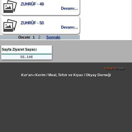
ZUHRÛF - 49
Devamı...
ZUHRÛF - 50
Devamı...
2
Sonraki
Önceki
1
Sayfa Ziyaret Sayacı
55.146
Kur'an-ı Kerim / Meal, Tefsir ve Kıyas / Okyay Derneği