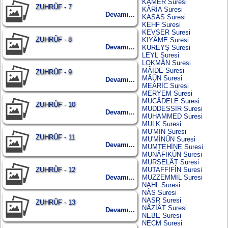
KAMER Suresi
ZUHRÛF - 7
KÂRİA Suresi
Devamı...
KASAS Suresi
KEHF Suresi
KEVSER Suresi
ZUHRÛF - 8
KIYÂME Suresi
Devamı...
KUREYŞ Suresi
LEYL Suresi
LOKMÂN Suresi
MÂİDE Suresi
ZUHRÛF - 9
MÂÛN Suresi
Devamı...
MEÂRİC Suresi
MERYEM Suresi
MUCÂDELE Suresi
ZUHRÛF - 10
MUDDESSİR Suresi
Devamı...
MUHAMMED Suresi
MULK Suresi
MU'MİN Suresi
ZUHRÛF - 11
MU'MİNÛN Suresi
Devamı...
MUMTEHİNE Suresi
MUNÂFİKÛN Suresi
MURSELÂT Suresi
ZUHRÛF - 12
MUTAFFİFÎN Suresi
Devamı...
MUZZEMMİL Suresi
NAHL Suresi
NÂS Suresi
NASR Suresi
ZUHRÛF - 13
NÂZİÂT Suresi
Devamı...
NEBE Suresi
NECM Suresi