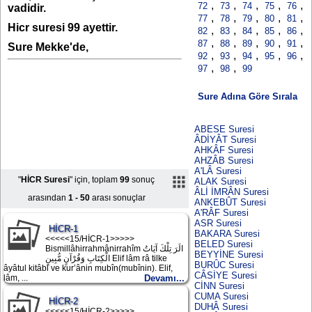
,
,
,
,
,
72
73
74
75
76
vadidir.
,
,
,
,
,
77
78
79
80
81
Hicr suresi 99 ayettir.
,
,
,
,
,
82
83
84
85
86
,
,
,
,
,
87
88
89
90
91
Sure Mekke'de,
,
,
,
,
,
92
93
94
95
96
,
,
97
98
99
Sure Adına Göre Sırala
ABESE Suresi
ÂDİYÂT Suresi
AHKÂF Suresi
AHZÂB Suresi
A'LÂ Suresi
"
HİCR Suresi
" için, toplam
99
sonuç
ALAK Suresi
ÂLİ İMRÂN Suresi
arasından
1 - 50
arası sonuçlar
ANKEBÛT Suresi
A'RÂF Suresi
ASR Suresi
HİCR-1
BAKARA Suresi
<<<<<15/HİCR-1>>>>>
BELED Suresi
Bismillâhirrahmânirrahîm الَرَ تِلْكَ آيَاتُ
BEYYİNE Suresi
الْكِتَابِ وَقُرْآنٍ مُّبِينٍ Elif lâm râ tilke
BURÛC Suresi
âyâtul kitâbi ve kur’ânin mubîn(mubînin). Elif,
CÂSİYE Suresi
lâm, ...
Devamı...
CİNN Suresi
CUMA Suresi
HİCR-2
DUHÂ Suresi
<<<<<15/HİCR-2>>>>>