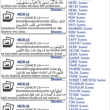
مِّن رَّسُولٍ إِلاَّ كَانُواْ بِهِ يَسْتَهْزِؤُونَ Ve mâ
NEBE Suresi
ye’tîhim min resûlin illâ kânû bihî yestehziûn...
NECM Suresi
Devamı...
NEML Suresi
NİSÂ Suresi
HİCR-12
NÛH Suresi
<<<<<15/HİCR-12>>>>>
NÛR Suresi
Bismillâhirrahmânirrahîm كَذَلِكَ نَسْلُكُهُ
فِي قُلُوبِ الْمُجْرِمِينَ Kezâlike
RA'D Suresi
neslukuhu fî kulûbil mucrimîn(mucrimîne). İşte
RAHMÂN Suresi
böylece onu (alay...
Devamı...
RÛM Suresi
SÂD Suresi
SAFF Suresi
HİCR-13
SÂFFÂT Suresi
<<<<<15/HİCR-13>>>>>
Bismillâhirrahmânirrahîm لاَ يُؤْمِنُونَ بِهِ
SEBE Suresi
وَقَدْ خَلَتْ سُنَّةُ الأَوَّلِينَ Lâ yu’minûne bihî
SECDE Suresi
ve kad halet sunnetul evvelîn(evvelîne). Evvel...
ŞEMS Suresi
Devamı...
ŞUARÂ Suresi
ŞÛRÂ Suresi
HİCR-14
TÂHÂ Suresi
<<<<<15/HİCR-14>>>>>
Bismillâhirrahmânirrahîm وَلَوْ فَتَحْنَا
TAHRÎM Suresi
عَلَيْهِم بَابًا مِّنَ السَّمَاء فَظَلُّواْ فِيهِ يَعْرُجُونَ
TALÂK Suresi
Ve lev fetahnâ aleyhim bâben mines semâi ...
TÂRIK Suresi
Devamı...
TEBBET (MESED) Suresi
TEGÂBUN Suresi
HİCR-15
TEKÂSUR Suresi
<<<<<15/HİCR-15>>>>>
Bismillâhirrahmânirrahîm لَقَالُواْ إِنَّمَا
TEKVÎR Suresi
سُكِّرَتْ أَبْصَارُنَا بَلْ نَحْنُ قَوْمٌ مَّسْحُورُونَ Le
TEVBE Suresi
kâlû innemâ sukkiret ebsârunâ bel nahnu k...
TÎN Suresi
Devamı...
TÛR Suresi
VÂKIA Suresi
HİCR-16
YÂSÎN Suresi
<<<<<15/HİCR-16>>>>>