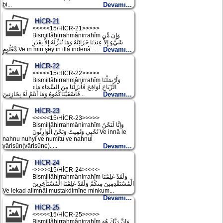
bi...
Devamı...
HİCR-21
<<<<<15/HİCR-21>>>>>
Bismillâhirrahmânirrahîm وَإِن مِّن
شَيْءٍ إِلاَّ عِندَنَا خَزَائِنُهُ وَمَا نُنَزِّلُهُ إِلاَّ بِقَدَرٍ
مَّعْلُومٍ Ve in min şey’in illâ indenâ ...
Devamı...
HİCR-22
<<<<<15/HİCR-22>>>>>
Bismillâhirrahmânirrahîm وَأَرْسَلْنَا
الرِّيَاحَ لَوَاقِحَ فَأَنزَلْنَا مِنَ السَّمَاء مَاء
فَأَسْقَيْنَاكُمُوهُ وَمَا أَنتُمْ لَهُ بِخَازِنِينَ...
Devamı...
HİCR-23
<<<<<15/HİCR-23>>>>>
Bismillâhirrahmânirrahîm وَإنَّا لَنَحْنُ
نُحْيِي وَنُمِيتُ وَنَحْنُ الْوَارِثُونَ Ve innâ le
nahnu nuhyî ve numîtu ve nahnul
vârisûn(vârisûne). ...
Devamı...
HİCR-24
<<<<<15/HİCR-24>>>>>
Bismillâhirrahmânirrahîm وَلَقَدْ عَلِمْنَا
الْمُسْتَقْدِمِينَ مِنكُمْ وَلَقَدْ عَلِمْنَا الْمُسْتَأْخِرِينَ
Ve lekad alimnâl mustakdimîne minkum...
Devamı...
HİCR-25
<<<<<15/HİCR-25>>>>>
Bismillâhirrahmânirrahîm وَإِنَّ رَبَّكَ هُوَ