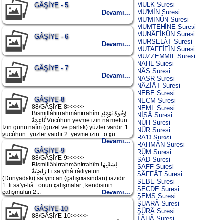
MULK Suresi
GÂŞİYE - 5
MU'MİN Suresi
Devamı...
MU'MİNÛN Suresi
MUMTEHİNE Suresi
MUNÂFİKÛN Suresi
GÂŞİYE - 6
MURSELÂT Suresi
Devamı...
MUTAFFİFÎN Suresi
MUZZEMMİL Suresi
NAHL Suresi
GÂŞİYE - 7
NÂS Suresi
Devamı...
NASR Suresi
NÂZİÂT Suresi
NEBE Suresi
GÂŞİYE-8
NECM Suresi
88/GÂŞİYE-8>>>>>
NEML Suresi
Bismillâhirrahmânirrahîm وُجُوهٌ يَوْمَئِذٍ
NİSÂ Suresi
نَّاعِمَةٌ Vucûhun yevme izin nâımetun.
NÛH Suresi
İzin günü naîm (güzel ve parlak) yüzler vardır. 1.
NÛR Suresi
vucûhun : yüzler vardır 2. yevme izin : o gü...
RA'D Suresi
Devamı...
RAHMÂN Suresi
GÂŞİYE-9
RÛM Suresi
88/GÂŞİYE-9>>>>>
SÂD Suresi
Bismillâhirrahmânirrahîm لِسَعْيِهَا
SAFF Suresi
رَاضِيَةٌ Li sa’yihâ râdiyetun.
SÂFFÂT Suresi
(Dünyadaki) sa’yından (çalışmasından) razıdır.
SEBE Suresi
1. li sa'yi-hâ : onun çalışmaları, kendisinin
SECDE Suresi
çalışmaları 2...
Devamı...
ŞEMS Suresi
ŞUARÂ Suresi
GÂŞİYE-10
ŞÛRÂ Suresi
88/GÂŞİYE-10>>>>>
TÂHÂ Suresi