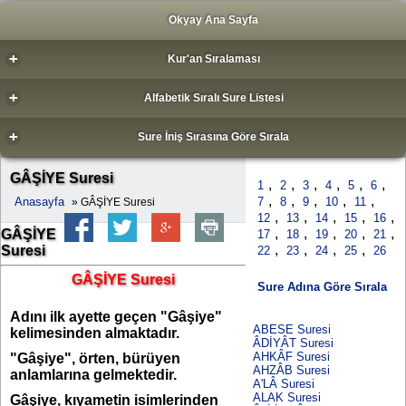
Okyay Ana Sayfa
+
Kur'an Sıralaması
+
Alfabetik Sıralı Sure Listesi
+
Sure İniş Sırasına Göre Sırala
GÂŞİYE Suresi
,
,
,
,
,
,
1
2
3
4
5
6
,
,
,
,
,
Anasayfa
7
8
9
10
11
» GÂŞİYE Suresi
,
,
,
,
,
12
13
14
15
16
,
,
,
,
,
GÂŞİYE
17
18
19
20
21
,
,
,
,
Suresi
22
23
24
25
26
GÂŞİYE Suresi
Sure Adına Göre Sırala
Adını ilk ayette geçen "Gâşiye"
ABESE Suresi
kelimesinden almaktadır.
ÂDİYÂT Suresi
AHKÂF Suresi
"Gâşiye", örten, bürüyen
AHZÂB Suresi
anlamlarına gelmektedir.
A'LÂ Suresi
ALAK Suresi
Gâşiye, kıyametin isimlerinden