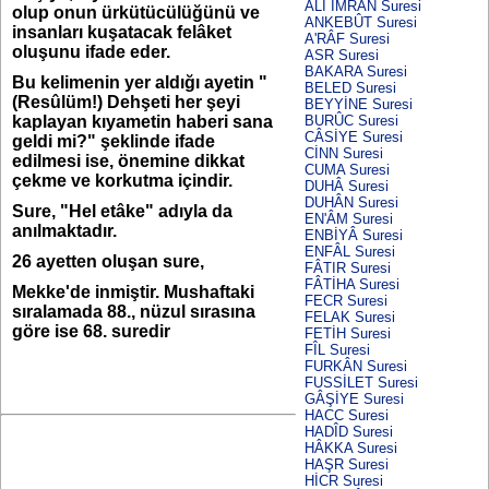
ÂLİ İMRÂN Suresi
olup onun ürkütücülüğünü ve
ANKEBÛT Suresi
insanları kuşatacak felâket
A'RÂF Suresi
oluşunu ifade eder.
ASR Suresi
BAKARA Suresi
Bu kelimenin yer aldığı ayetin "
BELED Suresi
(Resûlüm!) Dehşeti her şeyi
BEYYİNE Suresi
BURÛC Suresi
kaplayan kıyametin haberi sana
CÂSİYE Suresi
geldi mi?" şeklinde ifade
CİNN Suresi
edilmesi ise, önemine dikkat
CUMA Suresi
çekme ve korkutma içindir.
DUHÂ Suresi
DUHÂN Suresi
Sure, "Hel etâke" adıyla da
EN'ÂM Suresi
anılmaktadır.
ENBİYÂ Suresi
ENFÂL Suresi
26 ayetten oluşan sure,
FÂTIR Suresi
FÂTİHA Suresi
Mekke'de inmiştir. Mushaftaki
FECR Suresi
sıralamada 88., nüzul sırasına
FELAK Suresi
göre ise 68. suredir
FETİH Suresi
FÎL Suresi
FURKÂN Suresi
FUSSİLET Suresi
GÂŞİYE Suresi
HACC Suresi
HADÎD Suresi
HÂKKA Suresi
HAŞR Suresi
HİCR Suresi