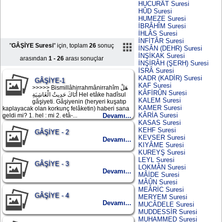
HUCURÂT Suresi
HÛD Suresi
HUMEZE Suresi
İBRÂHÎM Suresi
İHLÂS Suresi
İNFİTÂR Suresi
"
GÂŞİYE Suresi
" için, toplam
26
sonuç
İNSÂN (DEHR) Suresi
İNŞİKAK Suresi
arasından
1 - 26
arası sonuçlar
İNŞİRÂH (ŞERH) Suresi
İSRÂ Suresi
KADR (KADİR) Suresi
GÂŞİYE-1
KAF Suresi
>>>>> Bismillâhirrahmânirrahîm هَلْ
KÂFİRÛN Suresi
أَتَاكَ حَدِيثُ الْغَاشِيَةِ Hel etâke hadîsul
KALEM Suresi
gâşiyeti. Gâşiyenin (heryeri kuşatıp
KAMER Suresi
kaplayacak olan korkunç felâketin) haberi sana
KÂRİA Suresi
geldi mi? 1. hel : mi 2. etâ-...
Devamı...
KASAS Suresi
KEHF Suresi
GÂŞİYE - 2
KEVSER Suresi
Devamı...
KIYÂME Suresi
KUREYŞ Suresi
LEYL Suresi
GÂŞİYE - 3
LOKMÂN Suresi
Devamı...
MÂİDE Suresi
MÂÛN Suresi
MEÂRİC Suresi
GÂŞİYE - 4
MERYEM Suresi
Devamı...
MUCÂDELE Suresi
MUDDESSİR Suresi
MUHAMMED Suresi