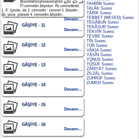
Bismillâhirrahmânirrahîm فِي جَنَّةٍ عَالِيَةٍ
TAHRÎM Suresi
Fî cennetin âliyetun. Âli cennettedir.
TALÂK Suresi
1. fî : içinde, de 2. cennetin : cennet 3. âliyetin :
TÂRIK Suresi
âli, yüce, yüksek 4. cennetin âliyetin...
TEBBET (MESED) Suresi
Devamı...
TEGÂBUN Suresi
GÂŞİYE - 11
TEKÂSUR Suresi
Devamı...
TEKVÎR Suresi
TEVBE Suresi
TÎN Suresi
GÂŞİYE - 12
TÛR Suresi
Devamı...
VÂKIA Suresi
YÂSÎN Suresi
YÛNUS Suresi
YÛSUF Suresi
GÂŞİYE - 13
ZÂRİYÂT Suresi
Devamı...
ZİLZÂL Suresi
ZUHRÛF Suresi
ZUMER Suresi
GÂŞİYE - 14
Devamı...
GÂŞİYE - 15
Devamı...
GÂŞİYE - 16
Devamı...