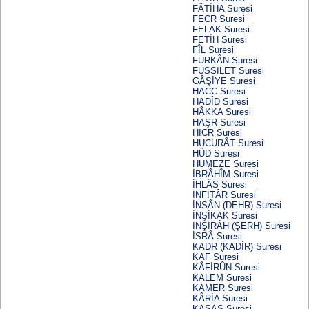
FÂTİHA Suresi
FECR Suresi
FELAK Suresi
FETİH Suresi
FÎL Suresi
FURKÂN Suresi
FUSSİLET Suresi
GÂŞİYE Suresi
HACC Suresi
HADÎD Suresi
HÂKKA Suresi
HAŞR Suresi
HİCR Suresi
HUCURÂT Suresi
HÛD Suresi
HUMEZE Suresi
İBRÂHÎM Suresi
İHLÂS Suresi
İNFİTÂR Suresi
İNSÂN (DEHR) Suresi
İNŞİKAK Suresi
İNŞİRÂH (ŞERH) Suresi
İSRÂ Suresi
KADR (KADİR) Suresi
KAF Suresi
KÂFİRÛN Suresi
KALEM Suresi
KAMER Suresi
KÂRİA Suresi
KASAS Suresi