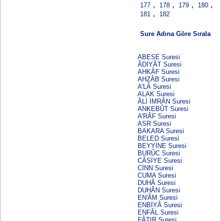
,
,
,
,
177
178
179
180
,
181
182
Sure Adına Göre Sırala
ABESE Suresi
ÂDİYÂT Suresi
AHKÂF Suresi
AHZÂB Suresi
A'LÂ Suresi
ALAK Suresi
ÂLİ İMRÂN Suresi
ANKEBÛT Suresi
A'RÂF Suresi
ASR Suresi
BAKARA Suresi
BELED Suresi
BEYYİNE Suresi
BURÛC Suresi
CÂSİYE Suresi
CİNN Suresi
CUMA Suresi
DUHÂ Suresi
DUHÂN Suresi
EN'ÂM Suresi
ENBİYÂ Suresi
ENFÂL Suresi
FÂTIR Suresi