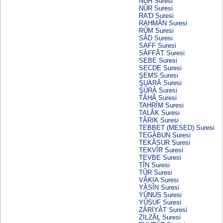
NÛH Suresi
NÛR Suresi
RA'D Suresi
RAHMÂN Suresi
RÛM Suresi
SÂD Suresi
SAFF Suresi
SÂFFÂT Suresi
SEBE Suresi
SECDE Suresi
ŞEMS Suresi
ŞUARÂ Suresi
ŞÛRÂ Suresi
TÂHÂ Suresi
TAHRÎM Suresi
TALÂK Suresi
TÂRIK Suresi
TEBBET (MESED) Suresi
TEGÂBUN Suresi
TEKÂSUR Suresi
TEKVÎR Suresi
TEVBE Suresi
TÎN Suresi
TÛR Suresi
VÂKIA Suresi
YÂSÎN Suresi
YÛNUS Suresi
YÛSUF Suresi
ZÂRİYÂT Suresi
ZİLZÂL Suresi