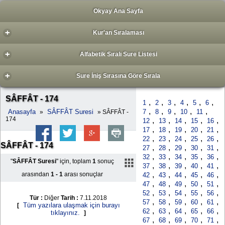
Okyay Ana Sayfa
+
Kur'an Sıralaması
+
Alfabetik Sıralı Sure Listesi
+
Sure İniş Sırasına Göre Sırala
SÂFFÂT - 174
,
,
,
,
,
,
1
2
3
4
5
6
,
,
,
,
,
Anasayfa
SÂFFÂT Suresi
7
8
9
10
11
»
» SÂFFÂT -
174
,
,
,
,
,
12
13
14
15
16
,
,
,
,
,
17
18
19
20
21
,
,
,
,
,
22
23
24
25
26
SÂFFÂT - 174
,
,
,
,
,
27
28
29
30
31
,
,
,
,
,
32
33
34
35
36
"
SÂFFÂT Suresi
" için, toplam
1
sonuç
,
,
,
,
,
37
38
39
40
41
,
,
,
,
,
arasından
1 - 1
arası sonuçlar
42
43
44
45
46
,
,
,
,
,
47
48
49
50
51
,
,
,
,
,
52
53
54
55
56
Tür :
Diğer
Tarih :
7.11.2018
,
,
,
,
,
57
58
59
60
61
Tüm yazılara ulaşmak için burayı
[
,
,
,
,
,
62
63
64
65
66
tıklayınız.
]
,
,
,
,
,
67
68
69
70
71