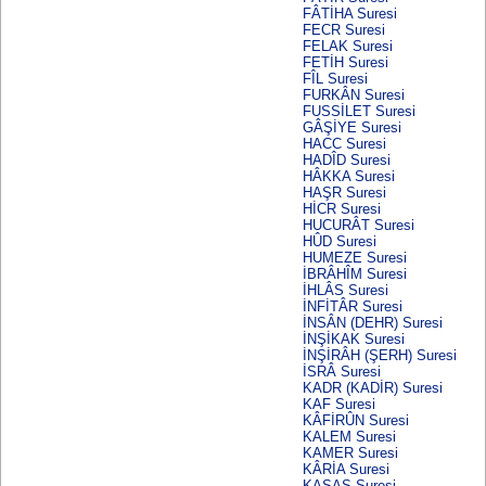
FÂTİHA Suresi
FECR Suresi
FELAK Suresi
FETİH Suresi
FÎL Suresi
FURKÂN Suresi
FUSSİLET Suresi
GÂŞİYE Suresi
HACC Suresi
HADÎD Suresi
HÂKKA Suresi
HAŞR Suresi
HİCR Suresi
HUCURÂT Suresi
HÛD Suresi
HUMEZE Suresi
İBRÂHÎM Suresi
İHLÂS Suresi
İNFİTÂR Suresi
İNSÂN (DEHR) Suresi
İNŞİKAK Suresi
İNŞİRÂH (ŞERH) Suresi
İSRÂ Suresi
KADR (KADİR) Suresi
KAF Suresi
KÂFİRÛN Suresi
KALEM Suresi
KAMER Suresi
KÂRİA Suresi
KASAS Suresi