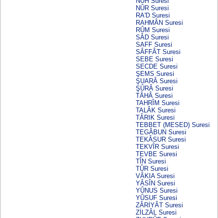
NÛH Suresi
NÛR Suresi
RA'D Suresi
RAHMÂN Suresi
RÛM Suresi
SÂD Suresi
SAFF Suresi
SÂFFÂT Suresi
SEBE Suresi
SECDE Suresi
ŞEMS Suresi
ŞUARÂ Suresi
ŞÛRÂ Suresi
TÂHÂ Suresi
TAHRÎM Suresi
TALÂK Suresi
TÂRIK Suresi
TEBBET (MESED) Suresi
TEGÂBUN Suresi
TEKÂSUR Suresi
TEKVÎR Suresi
TEVBE Suresi
TÎN Suresi
TÛR Suresi
VÂKIA Suresi
YÂSÎN Suresi
YÛNUS Suresi
YÛSUF Suresi
ZÂRİYÂT Suresi
ZİLZÂL Suresi