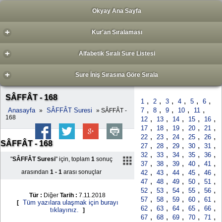
Okyay Ana Sayfa
+
Kur'an Sıralaması
+
Alfabetik Sıralı Sure Listesi
+
Sure İniş Sırasına Göre Sırala
SÂFFÂT - 168
,
,
,
,
,
,
1
2
3
4
5
6
,
,
,
,
,
Anasayfa
SÂFFÂT Suresi
7
8
9
10
11
»
» SÂFFÂT -
168
,
,
,
,
,
12
13
14
15
16
,
,
,
,
,
17
18
19
20
21
,
,
,
,
,
22
23
24
25
26
SÂFFÂT - 168
,
,
,
,
,
27
28
29
30
31
,
,
,
,
,
32
33
34
35
36
"
SÂFFÂT Suresi
" için, toplam
1
sonuç
,
,
,
,
,
37
38
39
40
41
,
,
,
,
,
arasından
1 - 1
arası sonuçlar
42
43
44
45
46
,
,
,
,
,
47
48
49
50
51
,
,
,
,
,
52
53
54
55
56
Tür :
Diğer
Tarih :
7.11.2018
,
,
,
,
,
57
58
59
60
61
Tüm yazılara ulaşmak için burayı
[
,
,
,
,
,
62
63
64
65
66
tıklayınız.
]
,
,
,
,
,
67
68
69
70
71