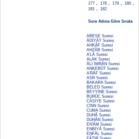
,
,
,
,
177
178
179
180
,
181
182
Sure Adına Göre Sırala
ABESE Suresi
ÂDİYÂT Suresi
AHKÂF Suresi
AHZÂB Suresi
A'LÂ Suresi
ALAK Suresi
ÂLİ İMRÂN Suresi
ANKEBÛT Suresi
A'RÂF Suresi
ASR Suresi
BAKARA Suresi
BELED Suresi
BEYYİNE Suresi
BURÛC Suresi
CÂSİYE Suresi
CİNN Suresi
CUMA Suresi
DUHÂ Suresi
DUHÂN Suresi
EN'ÂM Suresi
ENBİYÂ Suresi
ENFÂL Suresi
FÂTIR Suresi