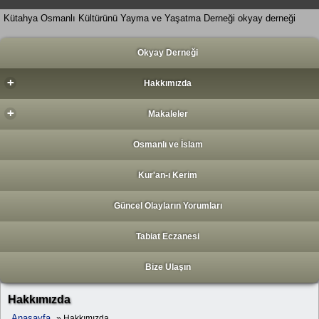
Kütahya Osmanlı Kültürünü Yayma ve Yaşatma Derneği okyay derneği
Okyay Derneği
+
Hakkımızda
+
Makaleler
Osmanlı ve İslam
Kur'an-ı Kerim
Güncel Olayların Yorumları
Tabiat Eczanesi
Bize Ulaşın
Hakkımızda
Anasayfa
» Hakkımızda