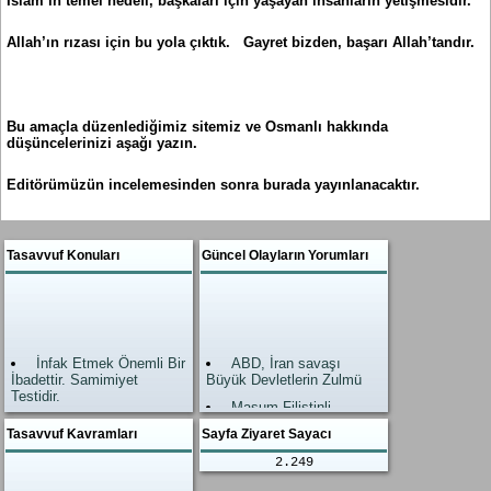
İslam’ın temel hedefi, başkaları için yaşayan insanların yetişmesidir.
Allah’ın rızası için bu yola çıktık. Gayret bizden, başarı Allah’tandır.
Bu amaçla düzenlediğimiz sitemiz ve Osmanlı hakkında
düşüncelerinizi aşağı yazın.
Editörümüzün incelemesinden sonra burada yayınlanacaktır.
Tasavvuf Konuları
Güncel Olayların Yorumları
İnfak Etmek Önemli Bir
ABD, İran savaşı
İbadettir. Samimiyet
Büyük Devletlerin Zulmü
Testidir.
Masum Filistinli
Allah’ın Zikri, Zikrullah
kardeşlerimiz
Tasavvuf Kavramları
Sayfa Ziyaret Sayacı
En Büyük İbadettir.
Allah Yardımı geldi.
2.249
İslam’da Şefaat
Zalimler neye uğradıkları
Ahirette değil, Dünyadadır.
şaşırdı.