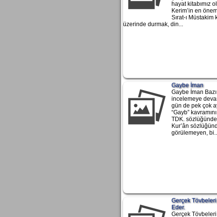
hayat kitabımız o
Kerim’in en önem
Sırat-ı Müstakim
üzerinde durmak, din...
Gaybe İman
Gaybe İman Bazı 
incelemeye deva
gün de pek çok a
“Gayb” kavramını
TDK. sözlüğünde 
Kur’ân sözlüğünd
görülemeyen, bi..
Gerçek Tövbeleri
Eder.
Gerçek Tövbeleri