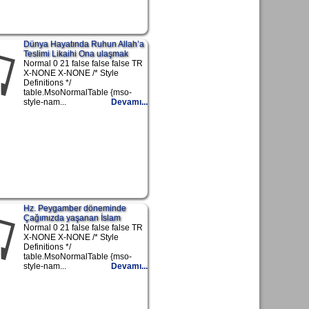
Dünya Hayatında Ruhun Allah’a
Teslimi Likaihi Ona ulaşmak
Normal 0 21 false false false TR
X-NONE X-NONE /* Style
Definitions */
table.MsoNormalTable {mso-
style-nam...
Devamı...
Hz. Peygamber döneminde
Çağımızda yaşanan İslam
Normal 0 21 false false false TR
X-NONE X-NONE /* Style
Definitions */
table.MsoNormalTable {mso-
style-nam...
Devamı...