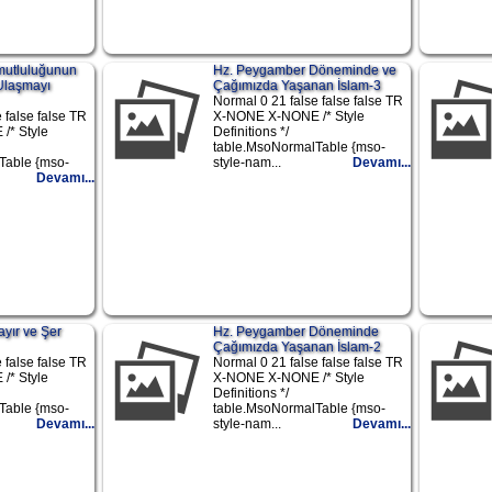
mutluluğunun
Hz. Peygamber Döneminde ve
 Ulaşmayı
Çağımızda Yaşanan İslam-3
Normal 0 21 false false false TR
 false false TR
X-NONE X-NONE /* Style
/* Style
Definitions */
table.MsoNormalTable {mso-
Table {mso-
style-nam...
Devamı...
Devamı...
yır ve Şer
Hz. Peygamber Döneminde
Çağımızda Yaşanan İslam-2
 false false TR
Normal 0 21 false false false TR
/* Style
X-NONE X-NONE /* Style
Definitions */
Table {mso-
table.MsoNormalTable {mso-
Devamı...
style-nam...
Devamı...