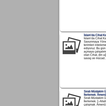
İslam’da Cihat K
İslam’da Cihat K
Savunmaya Yöneli
terimleri irdele
ediyoruz. Bu gün
açmaya çalışalım
olan Cihat, din u
savaş ve mücad..
Sıratı Müstakim 
İlerlemek. Âmen
Sıratı Müstakim 
İlerlemek. 1-Alla
çalışmak. Âmenû