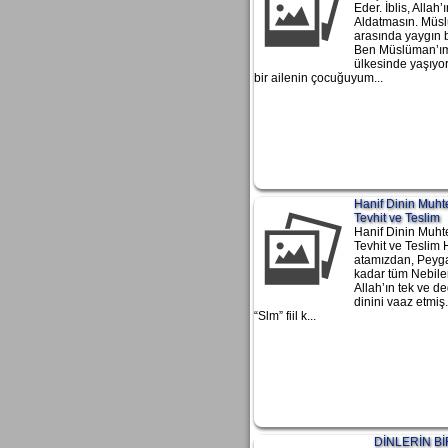
Eder. İblis, Allah’ı
Aldatmasın. Müs
arasında yaygın b
Ben Müslüman’ım
ülkesinde yaşıy
bir ailenin çocuğuyum...
Hanif Dinin Muhte
Tevhit ve Teslim
Hanif Dinin Muhte
Tevhit ve Teslim
atamızdan, Peyg
kadar tüm Nebiler
Allah’ın tek ve d
dinini vaaz etmiş
“Slm” fiil k...
DİNLERİN Bİ