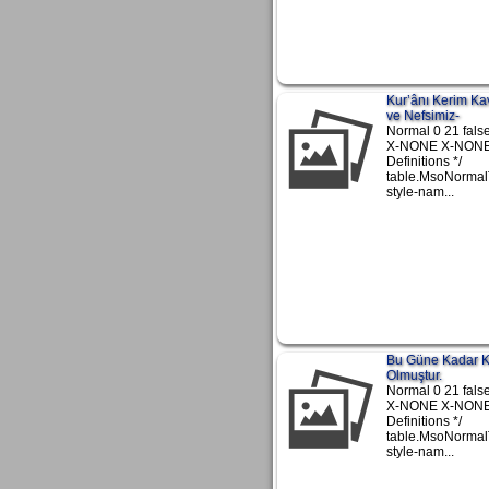
Kur’ânı Kerim Ka
ve Nefsimiz-
Normal 0 21 false
X-NONE X-NONE 
Definitions */
table.MsoNormal
style-nam...
Bu Güne Kadar Ka
Olmuştur.
Normal 0 21 false
X-NONE X-NONE 
Definitions */
table.MsoNormal
style-nam...