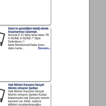
İslam’ın güzelliğini tebliğ etmek.
İnsanlarımızı Uyarmak.
Normal 0 21 false false false TR
X-NONE X-NONE /* Style
Definitions */
table.MsoNormalTable {mso-
style-name...
Devamı...
Hak Mümin Kavramı Gerçek
Mümin olmanın Şartları
Hak Mümin Kavramı Gerçek
Mümin olmanın Şartları Kutsal
kitabımızda hak (Gerçek) mümin
kavramı var. Allah, sadece
kâfirleri cezalandıracağını