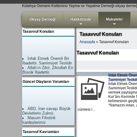
Kütahya Osmanlı Kültürünü Yayma ve Yaşatma Derneği okyay derne
Okyay Derneği
Hakkımızda
Makaleler
+
+
Tasavvuf Konuları
Tasavvuf Konuları
Anasayfa
» Tasavvuf Konuları
Tasavvuf Konuları
İnfak Etmek Önemli Bir
İbadettir. Samimiyet Testidir.
Allah’ın Zikri, Zikrullah En
Büyük İbadettir.
İslam’da Şefaat Ahirette
İnfak Etmek Önemli
değil, Dünyadadır.
Samimiyet Testidi
Güncel Olayların Yorumları
Amel-i Salih (Nefis
İnfak Etmek Önemli
tezkiyesi) Kişiyi hidayete
Samimiyet Testidi
ulaştıran çok önemli bir
vermek paylaşma
işlevdir.
Kur’ânı Kerimde
Teslim Dini İslam
kelimesinin geçti
ABD, İran savaşı Büyük
“Namazını kılan, 
Hayat devam ediyor.
cümlesi i...
Devletlerin Zulmü
Allahsız Mutluluk
Masum Filistinli
Mümkün Değildir
kardeşlerimiz
ZİKİR EN BÜYÜK
Allah Yardımı geldi.
İBADETTTİR
Zalimler neye uğradıkları
“Takva” Kavramı ne
Tasavvuf Kavramları
şaşırdı.
anlama geliyor. Allâh’a Yakin