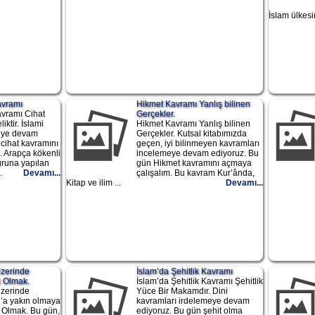
İslam ülkesin
avramı
Hikmet Kavramı Yanlış bilinen
avramı Cihat
Gerçekler.
ktir. İslami
Hikmet Kavramı Yanlış bilinen
meye devam
Gerçekler. Kutsal kitabımızda
 cihat kavramını
geçen, iyi bilinmeyen kavramları
. Arapça kökenli
incelemeye devam ediyoruz. Bu
ğruna yapılan
gün Hikmet kavramını açmaya
.
Devamı...
çalışalım. Bu kavram Kur’ânda,
Kitap ve ilim ...
Devamı...
Üzerinde
İslam’da Şehitlik Kavramı
û Olmak.
İslam’da Şehitlik Kavramı Şehitlik
Üzerinde
Yüce Bir Makamdır. Dini
h’a yakın olmaya
kavramları irdelemeye devam
 Olmak. Bu gün,
ediyoruz. Bu gün şehit olma