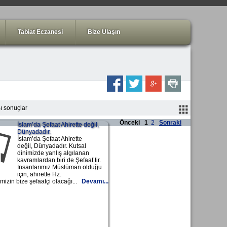
Tabiat Eczanesi
Bize Ulaşın
ı sonuçlar
Önceki
1
2
Sonraki
İslam’da Şefaat Ahirette değil,
Dünyadadır.
İslam’da Şefaat Ahirette
değil, Dünyadadır. Kutsal
dinimizde yanlış algılanan
kavramlardan biri de Şefaat’tir.
İnsanlarımız Müslüman olduğu
için, ahirette Hz.
zin bize şefaatçi olacağı...
Devamı...