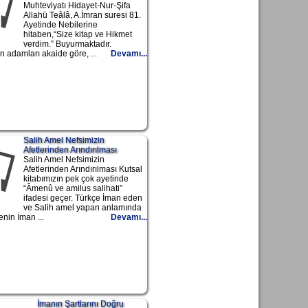
Muhteviyatı Hidayet-Nur-Şifa
Allahü Teâlâ, A.İmran suresi 81.
Ayetinde Nebilerine
hitaben,“Size kitap ve Hikmet
verdim.” Buyurmaktadır.
 adamları akaide göre, ...
Devamı...
Salih Amel Nefsimizin
Afetlerinden Arındırılması
Salih Amel Nefsimizin
Afetlerinden Arındırılması Kutsal
kitabımızın pek çok ayetinde
“Âmenû ve amilus salihati”
ifadesi geçer. Türkçe İman eden
ve Salih amel yapan anlamında
enin İman ...
Devamı...
İmanın Şartlarını Doğru