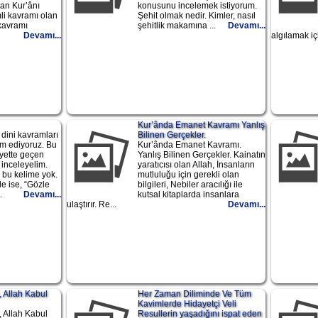
lan Kur’ânı
konusunu incelemek istiyorum.
li kavramı olan
Şehit olmak nedir. Kimler, nasıl
 kavramı
şehitlik makamına ...
Devamı...
Devamı...
algılamak içi
Kur’ânda Emanet Kavramı Yanlış
dini kavramları
Bilinen Gerçekler.
m ediyoruz. Bu
Kur’ânda Emanet Kavramı.
yette geçen
Yanlış Bilinen Gerçekler. Kainatın
 inceleyelim.
yaratıcısı olan Allah, İnsanların
bu kelime yok.
mutluluğu için gerekli olan
e ise, “Gözle
bilgileri, Nebiler aracılığı ile
.
Devamı...
kutsal kitaplarda insanlara
ulaştırır. Re...
Devamı...
, Allah Kabul
Her Zaman Diliminde Ve Tüm
Kavimlerde Hidayetçi Veli
, Allah Kabul
Resullerin yaşadığını ispat eden