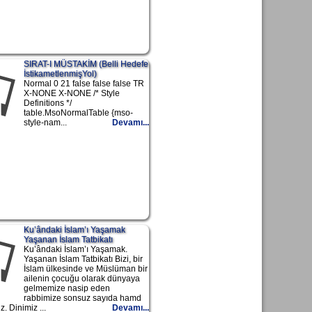
SIRAT-I MÜSTAKİM (Belli Hedefe
İstikametlenmişYol)
Normal 0 21 false false false TR
X-NONE X-NONE /* Style
Definitions */
table.MsoNormalTable {mso-
style-nam...
Devamı...
Ku’ândaki İslam’ı Yaşamak
Yaşanan İslam Tatbikatı
Ku’ândaki İslam’ı Yaşamak.
Yaşanan İslam Tatbikatı Bizi, bir
İslam ülkesinde ve Müslüman bir
ailenin çocuğu olarak dünyaya
gelmemize nasip eden
rabbimize sonsuz sayıda hamd
. Dinimiz ...
Devamı...