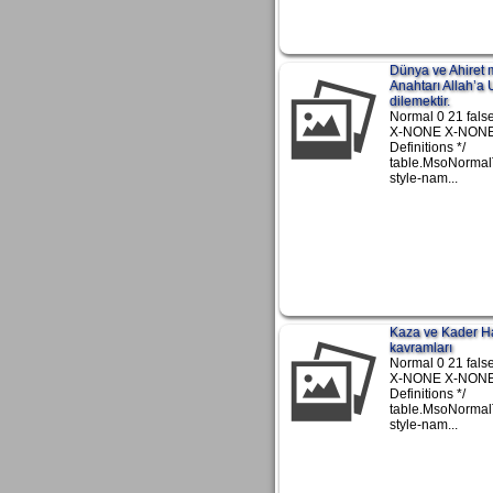
Ruh ve nefs arasındaki
10. fark
Dünya ve Ahiret 
Anahtarı Allah’a
dilemektir.
Normal 0 21 false
X-NONE X-NONE 
Definitions */
table.MsoNormal
style-nam...
Kaza ve Kader Ha
kavramları
Normal 0 21 false
X-NONE X-NONE 
Definitions */
table.MsoNormal
style-nam...