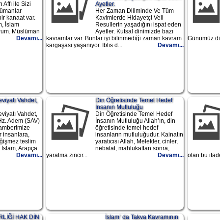
n Affı ile Sizi
Ayetler.
lümanlar
Her Zaman Diliminde Ve Tüm
ir kanaat var.
Kavimlerde Hidayetçi Veli
, İslam
Resullerin yaşadığını ispat eden
orum. Müslüman
Ayetler. Kutsal dinimizde bazı
Devamı...
kavramlar var. Bunlar iyi bilinmediği zaman kavram
Günümüz din
kargaşası yaşanıyor. İblis d...
Devamı...
viyatı Vahdet,
Din Öğretisinde Temel Hedef
İnsanın Mutluluğu
viyatı Vahdet,
Din Öğretisinde Temel Hedef
 Hz. Adem (SAV)
İnsanın Mutluluğu Allah’ın, din
amberimize
öğretisinde temel hedef
 insanlara,
insanların mutluluğudur. Kainatın
eğişmez teslim
yaratıcısı Allah, Melekler, cinler,
. İslam, Arapça
nebatat, mahlukattan sonra,
Devamı...
yaratma zincir...
Devamı...
olan bu ifad
RLİĞİ HAK DİN
İslam’ da Takva Kavramının