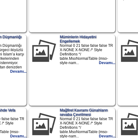
m Düşmanlığı
Müminlerin Hidayetini
Engellemek
m Düşmanlığı
Normal 0 21 false false false TR
rgeci ikiyüzlü
X-NONE X-NONE /* Style
ini İslam’a karşı
Definitions */
 ülkelerinden
table.MsoNormalTable {mso-
istenmiyor.
style-nam...
Devamı...
stan denizden
Devamı...
Ahde Vefa
Mağfiret Kavramı Günahların
sevaba Çevrilmesi
 false false TR
Normal 0 21 false false false TR
/* Style
X-NONE X-NONE /* Style
Definitions */
Table {mso-
table.MsoNormalTable {mso-
Devamı...
style-nam...
Devamı...