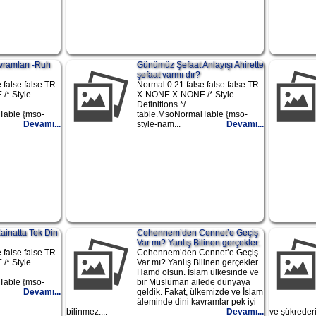
vramları -Ruh
Günümüz Şefaat Anlayışı Ahirette
şefaat varmı dır?
 false false TR
Normal 0 21 false false false TR
/* Style
X-NONE X-NONE /* Style
Definitions */
Table {mso-
table.MsoNormalTable {mso-
Devamı...
style-nam...
Devamı...
inatta Tek Din
Cehennem’den Cennet’e Geçiş
Var mı? Yanlış Bilinen gerçekler.
 false false TR
Cehennem’den Cennet’e Geçiş
/* Style
Var mı? Yanlış Bilinen gerçekler.
Hamd olsun. İslam ülkesinde ve
Table {mso-
bir Müslüman ailede dünyaya
Devamı...
geldik. Fakat, ülkemizde ve İslam
âleminde dini kavramlar pek iyi
bilinmez....
Devamı...
ve şükrederiz