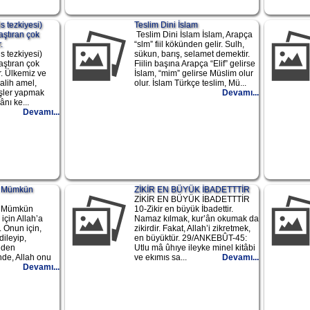
s tezkiyesi)
Teslim Dini İslam
aştıran çok
Teslim Dini İslam İslam, Arapça
.
“slm” fiil kökünden gelir. Sulh,
s tezkiyesi)
sükun, barış, selamet demektir.
aştıran çok
Fiilin başına Arapça “Elif” gelirse
r. Ülkemiz ve
İslam, “mim” gelirse Müslim olur
alih amel,
olur. İslam Türkçe teslim, Mü...
 işler yapmak
Devamı...
ânı ke...
Devamı...
uk Mümkün
ZİKİR EN BÜYÜK İBADETTTİR
ZİKİR EN BÜYÜK İBADETTTİR
uk Mümkün
10-Zikir en büyük İbadettir.
 için Allah’a
Namaz kılmak, kur’ân okumak da
 Onun için,
zikirdir. Fakat, Allah’i zikretmek,
dileyip,
en büyüktür. 29/ANKEBÛT-45:
nden
Utlu mâ ûhıye ileyke minel kitâbi
inde, Allah onu
ve ekımıs sa...
Devamı...
Devamı...