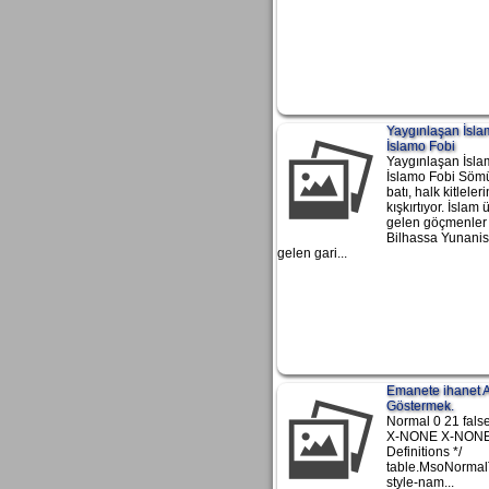
Yaygınlaşan İsla
İslamo Fobi
Yaygınlaşan İsla
İslamo Fobi Sömü
batı, halk kitleler
kışkırtıyor. İslam
gelen göçmenler 
Bilhassa Yunani
gelen gari...
Emanete ihanet 
Göstermek.
Normal 0 21 false
X-NONE X-NONE 
Definitions */
table.MsoNormal
style-nam...