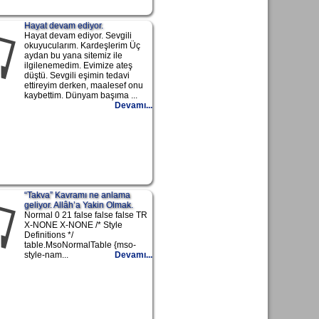
Hayat devam ediyor.
Hayat devam ediyor. Sevgili
okuyucularım. Kardeşlerim Üç
aydan bu yana sitemiz ile
ilgilenemedim. Evimize ateş
düştü. Sevgili eşimin tedavi
ettireyim derken, maalesef onu
kaybettim. Dünyam başıma ...
Devamı...
“Takva” Kavramı ne anlama
geliyor. Allâh’a Yakin Olmak.
Normal 0 21 false false false TR
X-NONE X-NONE /* Style
Definitions */
table.MsoNormalTable {mso-
style-nam...
Devamı...