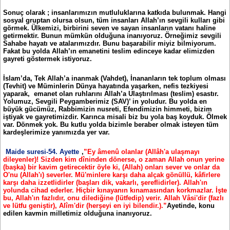
Sonuç olarak ; insanlarımızın mutluluklarına katkıda bulunmak. Hangi
sosyal gruptan olursa olsun, tüm insanları Allah’ın sevgili kulları gibi
görmek. Ülkemizi, birbirini seven ve sayan insanların vatanı haline
getirmektir. Bunun mümkün olduğuna inanıyoruz. Örneğimiz sevgili
Sahabe hayatı ve atalarımızdır. Bunu başarabilir miyiz bilmiyorum.
Fakat bu yolda Allah’ın emanetini teslim edinceye kadar elimizden
gayreti göstermek istiyoruz.
İslam’da, Tek Allah’a inanmak (Vahdet), İnananların tek toplum olması
(Tevhit) ve Müminlerin Dünya hayatında yaşarken, nefis tezkiyesi
yaparak, emanet olan ruhlarını Allah’a Ulaştırılması (teslim) esastır.
Yolumuz, Sevgili Peygamberimiz (SAV)’ in yoludur. Bu yolda en
büyük gücümüz, Rabbimizin nusreti, Efendimizin himmeti, bizim
iştiyak ve gayretimizdir. Karınca misali biz bu yola baş koyduk. Ölmek
var. Dönmek yok. Bu kutlu yolda bizimle beraber olmak isteyen tüm
kardeşlerimize yanımızda yer var.
Maide suresi-54. Ayette
,
”Ey âmenû olanlar (Allâh'a ulaşmayı
dileyenler)! Sizden kim dîninden dönerse, o zaman Allah onun yerine
(başka) bir kavim getirecektir öyle ki, (Allah) onları sever ve onlar da
O'nu (Allah'ı) severler. Mü'minlere karşı daha alçak gönüllü, kâfirlere
karşı daha izzetlidirler (başları dik, vakarlı, şereflidirler). Allah'ın
yolunda cihad ederler. Hiçbir kınayanın kınamasından korkmazlar. İşte
bu, Allah'ın fazlıdır, onu dilediğine (lütfedip) verir. Allah Vâsi'dir (fazlı
ve lütfu geniştir), Alîm'dir (herşeyi en iyi bilendir.).”
Ayetinde, konu
edilen kavmin milletimiz olduğuna inanıyoruz.