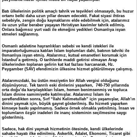
Batı ülkelerinin politik amaçlı tahrik ve teşvikleri olmasaydı, bu huzur
ortamı belki daha uzun yıllar devam edecekti. Fakat siyasi ihtiras
sebebiyle, zengin doğu kaynaklarını elde edebilmek için, atalarımız
ile uzun yıllar beraber yaşayan Hıristiyan kavimler tahrik edilmiş.
Onlara bağımsız yurt vadi ile ekmeğini yedikleri Osmanlıya isyan
etmeleri sağlanmış.
Osmanlı adaletine hayranlıkları sebebi ve kendi istekleri ile
imparatorluğumuza katılan İslam toplumları dahi, batının tahriki ile
0smanlıya isyan etmiş. Atalarımız, kutsal emanetleri korumak için
İstanbul’a getirmiş. O tarihlerde maddi getirisi olmayan Arap
ülkelerinden toplanan gelirin kat kat fazlası harcanarak, Hz.
Peygamber (SAV) efendimizin ülkesine hizmet götürülmeye çalışmış.
Atalarımızdaki, bu üstün meziyetin bir Allah vergisi olduğunu
düşünüyoruz. Tek tanrılı eski dinlerini yaşarken, 740-750 yıllarında
orta doğu’da karşılaştıkları İslam, hemen benimsenmiş ve topluca
İslam dinine samimiyetle katılmışlar. Atalarımız İslam ile
şereflendikten sonra, Sırf “İlahi Kelimetullah” için yaşamışlar, Allah’ın
dinini yaymak için, büyük gayret gösterilmiş. Bu hizmeti yaparken
kimseye baskı yapılmamış. Sadece örnek olmakla yetinilmiş. İnsan ve
toplumların özgür iradeleri ile inanç sisteminin seçilmesine saygı
gösterilmiş.
Sadece, hak dini yaymak hizmetinin ötesinde, kendi ülkelerinde
sahabe hayatı ilke edinilmiş. Askerlik, Adalet, Ekonomi, Ticaret gibi