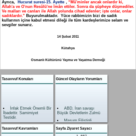
Ayrıca,
Hucurat suresi-15. Ayette
,
“Mü'minler ancak onlardır ki,
Allah'a ve O'nun Resûlü'ne îmân ettiler. Sonra da şüpheye düşmediler.
Ve malları ve canları ile Allah yolunda cihad edenler; işte onlar, onlar
sadıklardır.”
Buyurulmaktadır. Yüce rabbimizin bizi de sadık
kullarının içine kabul etmesi dileği ile tüm kardeşlerimize selam ve
sevgiler sunarız.
14 Şubat 2011
Kütahya
Osmanlı Kültürünü Yayma ve Yaşatma Derneği
Tasavvuf Konuları
Güncel Olayların Yorumları
İnfak Etmek Önemli Bir
ABD, İran savaşı
İbadettir. Samimiyet
Büyük Devletlerin Zulmü
Testidir.
Masum Filistinli
Allah’ın Zikri, Zikrullah
kardeşlerimiz
Tasavvuf Kavramları
Sayfa Ziyaret Sayacı
En Büyük İbadettir.
Allah Yardımı geldi.