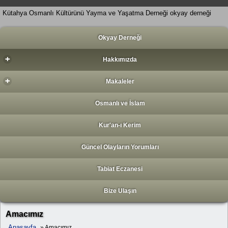
Kütahya Osmanlı Kültürünü Yayma ve Yaşatma Derneği okyay derneği
Okyay Derneği
+
Hakkımızda
+
Makaleler
Osmanlı ve İslam
Kur'an-ı Kerim
Güncel Olayların Yorumları
Tabiat Eczanesi
Bize Ulaşın
Amacımız
Anasayfa
» Amacımız