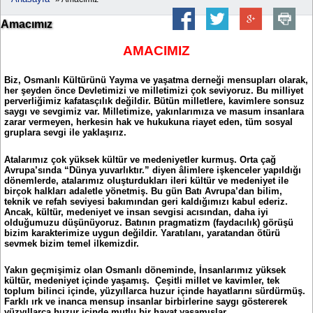
Amacımız
AMACIMIZ
Biz, Osmanlı Kültürünü Yayma ve yaşatma derneği mensupları olarak,
her şeyden önce Devletimizi ve milletimizi çok seviyoruz. Bu milliyet
perverliğimiz kafatasçılık değildir. Bütün milletlere, kavimlere sonsuz
saygı ve sevgimiz var. Milletimize, yakınlarımıza ve masum insanlara
zarar vermeyen, herkesin hak ve hukukuna riayet eden, tüm sosyal
gruplara sevgi ile yaklaşırız.
Atalarımız çok yüksek kültür ve medeniyetler kurmuş. Orta çağ
Avrupa’sında “Dünya yuvarlıktır.” diyen âlimlere işkenceler yapıldığı
dönemlerde, atalarımız oluşturdukları ileri kültür ve medeniyet ile
birçok halkları adaletle yönetmiş. Bu gün Batı Avrupa’dan bilim,
teknik ve refah seviyesi bakımından geri kaldığımızı kabul ederiz.
Ancak, kültür, medeniyet ve insan sevgisi acısından, daha iyi
olduğumuzu düşünüyoruz. Batının pragmatizm (faydacılık) görüşü
bizim karakterimize uygun değildir. Yaratılanı, yaratandan ötürü
sevmek bizim temel ilkemizdir.
Yakın geçmişimiz olan Osmanlı döneminde, İnsanlarımız yüksek
kültür, medeniyet içinde yaşamış. Çeşitli millet ve kavimler, tek
toplum bilinci içinde, yüzyıllarca huzur içinde hayatlarını sürdürmüş.
Farklı ırk ve inanca mensup insanlar birbirlerine saygı göstererek
yüzyıllarca huzur içinde mutlu bir hayat yaşamışlar.