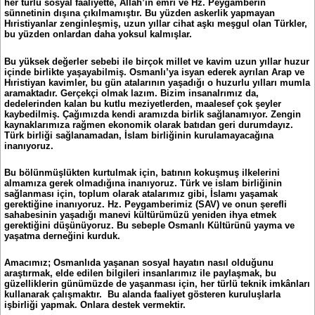
her türlü sosyal faaliyette, Allah’ın emri ve Hz. Peygamberin
sünnetinin dışına çıkılmamıştır. Bu yüzden askerlik yapmayan
Hıristiyanlar zenginleşmiş, uzun yıllar cihat aşkı meşgul olan Türkler,
bu yüzden onlardan daha yoksul kalmışlar.
Bu yüksek değerler sebebi ile birçok millet ve kavim uzun yıllar huzur
içinde birlikte yaşayabilmiş. Osmanlı’ya isyan ederek ayrılan Arap ve
Hıristiyan kavimler, bu gün atalarının yaşadığı o huzurlu yılları mumla
aramaktadır. Gerçekçi olmak lazım. Bizim insanalrımız da,
dedelerinden kalan bu kutlu meziyetlerden, maalesef çok şeyler
kaybedilmiş. Çağımızda kendi aramızda birlik sağlanamıyor. Zengin
kaynaklarımıza rağmen ekonomik olarak batıdan geri durumdayız.
Türk birliği sağlanamadan, İslam birliğinin kurulamayacağına
inanıyoruz.
Bu bölünmüşlükten kurtulmak için, batının kokuşmuş ilkelerini
almamıza gerek olmadığına inanıyoruz. Türk ve islam birliğinin
sağlanması için, toplum olarak atalarımız gibi, İslamı yaşamak
gerektiğine inanıyoruz. Hz. Peygamberimiz (SAV) ve onun şerefli
sahabesinin yaşadığı manevi kültürümüzü yeniden ihya etmek
gerektiğini düşünüyoruz. Bu sebeple Osmanlı Kültürünü yayma ve
yaşatma derneğini kurduk.
Amacımız; Osmanlıda yaşanan sosyal hayatın nasıl olduğunu
araştırmak, elde edilen bilgileri insanlarımız ile paylaşmak, bu
güzelliklerin günümüzde de yaşanması için, her türlü teknik imkânları
kullanarak çalışmaktır. Bu alanda faaliyet gösteren kuruluşlarla
işbirliği yapmak. Onlara destek vermektir.