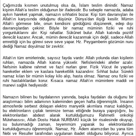
Çağımızda kısmen unutulmuş olsa da, İslam teslim dinindir. Namaz
kişinin Allah’a teslim olduğunun bir ifadesidir. Bu sebeple namazda, adaba
aykırı hareket yapmak, namazın sıhhatini bozar. Kişi tüm davranışları ile
Allah’ın karşısında olduğunu düşünür. Dünya’dan ilişiği kesilir. Mümin
Allah’ı görmese bile, onun kendisini gördüğünü düşünerek, edep dışı
davranışlardan çekinir. Böyle bir namaz müminin fiziki ve ruhi
yorgunluklarını alır. Kişi rahatlar. Sükûnet bulur. Allah katında pozitif
derecât kazanır. Ancak, mümin derecât kazanmak için değil, sadece Allah
emrettiği için bu görevi seve seve yapar. Hz. Peygamberin gözümün nuru
dediği Namaz doyulmaz bir zevktir.
Allah’ın tüm emirlerinde, sayısız fayda vardır. Allah yolunda olan kişilerin
ruhları, namazda Allah katına yükselir. Nefislerindeki afetler azalır.
Nefsinin kalbine rahmet ve fazıl nurları girer. Fizik Vücut ile yapılan
hareketler eklem ve kaslara hareketlilik kazandırır. Sıhhat bulur. Sürekli
namaz kılan bir mümin kolay kilo alıp, hasta olmaz. Namaz onu fiziki ve
ruhi hastalıklardan korur. Kısaca namaz Allah’ın müminlere maddi ve
manevi sağlık hediyesidir.
Namazın bilinen bu faydalarının yanında, başka faydaları da oluğunu bir
araştırmacı bilim adamının kaleminden geçen hafta öğrenmiştik. İnsanın
atmosferde serbest dolaşan elektro manyetik akımlara maruz kaldığını,
bu elektronların çıplak tenimize temas ettiğinde buraya yapıştığını, bu
elektronlardan abdest alarak kurtulduğumuzu Rahmetli onkoloji
Mütehassısı, Allah Dostu Haluk NURBAKİ küçük bir risalesinde okuyup,
su bulunmadığı zaman, teyemmüm yaparak bu elektronlardan
kurtulduğumuzu öğrenmiştik. Namaz, Hz. Âdem atamızdan bu yana tüm
Nebi ve Resuller tarafından uygulanan ibadet olduğunu biliyoruz. Ayrıca