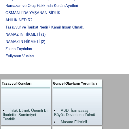
Ramazan ve Oruç Hakkında Kur’ân Ayetleri
OSMANLI’DA YAŞANAN BİRLİK
AHİLİK NEDİR?
Tasavvuf ve Tarikat Nedir? Kâmil İnsan Olmak.
NAMAZ’IN HİKMETİ (1)
NAMAZ'IN HİKMETİ (2)
Zikirin Faydaları
Evliyanın Vuslatı
Tasavvuf Konuları
Güncel Olayların Yorumları
İnfak Etmek Önemli Bir
ABD, İran savaşı
İbadettir. Samimiyet
Büyük Devletlerin Zulmü
Testidir.
Masum Filistinli
Allah’ın Zikri, Zikrullah
kardeşlerimiz