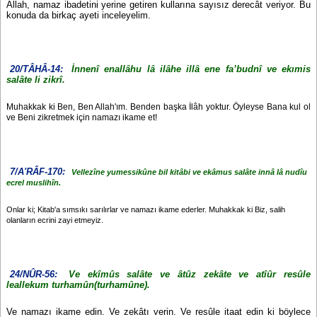
Allah, namaz ibadetini yerine getiren kullarına sayısız derecât veriyor. Bu
konuda da birkaç ayeti inceleyelim.
20/TÂHÂ-14:
İnnenî enallâhu lâ ilâhe illâ ene fa’budnî ve ekımis
salâte li zikrî.
Muhakkak ki Ben, Ben Allah'ım. Benden başka İlâh yoktur. Öyleyse Bana kul ol
ve Beni zikretmek için namazı ikame et!
7/A'RÂF-170:
Vellezîne yumessikûne bil kitâbi ve ekâmus salâte innâ lâ nudîu
ecrel muslihîn.
Onlar ki; Kitab'a sımsıkı sarılırlar ve namazı ikame ederler. Muhakkak ki Biz, salih
olanların ecrini zayi etmeyiz.
24/NÛR-56:
Ve ekîmûs salâte ve âtûz zekâte ve atîûr resûle
leallekum turhamûn(turhamûne).
Ve namazı ikame edin. Ve zekâtı verin. Ve resûle itaat edin ki böylece