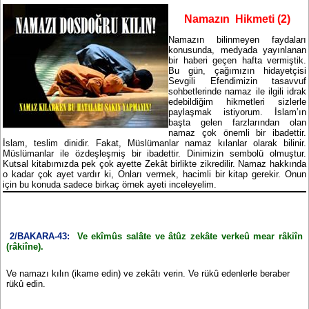
Namazın Hikmeti (2)
Namazın bilinmeyen faydaları
konusunda, medyada yayınlanan
bir haberi geçen hafta vermiştik.
Bu gün, çağımızın hidayetçisi
Sevgili Efendimizin tasavvuf
sohbetlerinde namaz ile ilgili idrak
edebildiğim hikmetleri sizlerle
paylaşmak istiyorum. İslam’ın
başta gelen farzlarından olan
namaz çok önemli bir ibadettir.
İslam, teslim dinidir. Fakat, Müslümanlar namaz kılanlar olarak bilinir.
Müslümanlar ile özdeşleşmiş bir ibadettir. Dinimizin sembolü olmuştur.
Kutsal kitabımızda pek çok ayette Zekât birlikte zikredilir. Namaz hakkında
o kadar çok ayet vardır ki, Onları vermek, hacimli bir kitap gerekir. Onun
için bu konuda sadece birkaç örnek ayeti inceleyelim.
2/BAKARA-43:
Ve ekîmûs salâte ve âtûz zekâte verkeû mear râkiîn
(râkiîne).
Ve namazı kılın (ikame edin) ve zekâtı verin. Ve rükû edenlerle beraber
rükû edin.