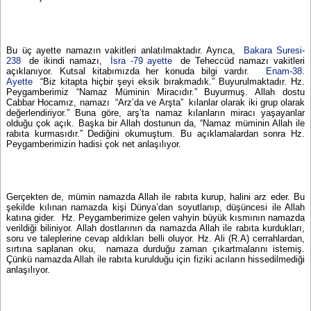
Bu üç ayette namazın vakitleri anlatılmaktadır. Ayrıca,
Bakara Suresi-
238
de ikindi namazı,
İsra -79 ayette
de Teheccüd namazı vakitleri
açıklanıyor. Kutsal kitabımızda her konuda bilgi vardır.
Enam-38.
Ayette
“Biz kitapta hiçbir şeyi eksik bırakmadık.” Buyurulmaktadır. Hz.
Peygamberimiz “Namaz Müminin Miracıdır.” Buyurmuş. Allah dostu
Cabbar Hocamız, namazı “Arz’da ve Arşta” kılanlar olarak iki grup olarak
değerlendiriyor.” Buna göre, arş’ta namaz kılanların miracı yaşayanlar
olduğu çok açık. Başka bir Allah dostunun da, “Namaz müminin Allah ile
rabıta kurmasıdır.” Dediğini okumuştum. Bu açıklamalardan sonra Hz.
Peygamberimizin hadisi çok net anlaşılıyor.
Gerçekten de, mümin namazda Allah ile rabıta kurup, halini arz eder. Bu
şekilde kılınan namazda kişi Dünya’dan soyutlanıp, düşüncesi ile Allah
katına gider. Hz. Peygamberimize gelen vahyin büyük kısmının namazda
verildiği biliniyor. Allah dostlarının da namazda Allah ile rabıta kurdukları,
soru ve taleplerine cevap aldıkları belli oluyor. Hz. Ali (R.A) cerrahlardan,
sırtına saplanan oku, namaza durduğu zaman çıkartmalarını istemiş.
Çünkü namazda Allah ile rabıta kurulduğu için fiziki acıların hissedilmediği
anlaşılıyor.