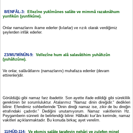
8/ENFÂL-3:
Ellezîne yukîmûnes salâte ve mimmâ razaknâhum
yunfikûn (yunfikûne).
Onlar namazlarını ikame ederler (kılarlar) ve rızık olarak verdiğimiz
şeylerden infâk ederler.
23/MU'MİNÛN-9:
Vellezîne hum alâ salavâtihim yuhâfızûn
(yuhâfızûne).
Ve onlar, salâvâtlarını (namazlarını) muhafaza edenler (devam
ettirenler)dir.
Görüldüğü gibi namaz farz ibadettir. Son ayette ifade edildiği gibi süreklilik
gerektiren bir sorumluluktur. Atalarımız “Namaz dinin direğidir.“ dedikleri
bilinir. Efendimiz sohbetlerinde “Dinin direği namaz ise, zikir de bu direğin
etrafındaki çadırdır.” Dediğini unutamıyorum. Namaz vakitlerinin Hz.
Peygamberin sünneti ile belirlendiği bilinir. Hâlbuki kur’ânı kerimde, namaz
vakitleri açıklanmaktadır. Bu konuda birkaç ayet verelim.
11/HÛD-114:
Ve ekımis salâte tarafeyin nehâri ve zulefen minel