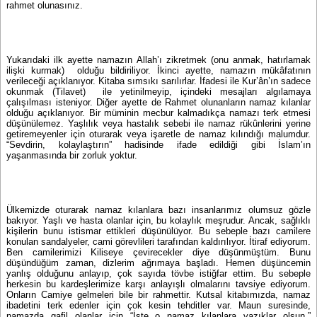
rahmet olunasınız.
Yukarıdaki ilk ayette namazın Allah’ı zikretmek (onu anmak, hatırlamak
ilişki kurmak) olduğu bildiriliyor. İkinci ayette, namazın mükâfatının
verileceği açıklanıyor. Kitaba sımsıkı sarılırlar. İfadesi ile Kur’ân’ın sadece
okunmak (Tilavet) ile yetinilmeyip, içindeki mesajları algılamaya
çalışılması isteniyor. Diğer ayette de Rahmet olunanların namaz kılanlar
olduğu açıklanıyor. Bir müminin mecbur kalmadıkça namazı terk etmesi
düşünülemez. Yaşlılık veya hastalık sebebi ile namaz rükûnlerini yerine
getiremeyenler için oturarak veya işaretle de namaz kılındığı malumdur.
“Sevdirin, kolaylaştırın” hadisinde ifade edildiği gibi İslam’ın
yaşanmasında bir zorluk yoktur.
Ülkemizde oturarak namaz kılanlara bazı insanlarımız olumsuz gözle
bakıyor. Yaşlı ve hasta olanlar için, bu kolaylık meşrudur. Ancak, sağlıklı
kişilerin bunu istismar ettikleri düşünülüyor. Bu sebeple bazı camilere
konulan sandalyeler, cami görevlileri tarafından kaldırılıyor. İtiraf ediyorum.
Ben camilerimizi Kiliseye çevirecekler diye düşünmüştüm. Bunu
düşündüğüm zaman, dizlerim ağrımaya başladı. Hemen düşüncemin
yanlış olduğunu anlayıp, çok sayıda tövbe istiğfar ettim. Bu sebeple
herkesin bu kardeşlerimize karşı anlayışlı olmalarını tavsiye ediyorum.
Onların Camiye gelmeleri bile bir rahmettir. Kutsal kitabımızda, namaz
ibadetini terk edenler için çok kesin tehditler var. Maun suresinde,
namazda gafil olanlar için “İşte o namaz kılanlara yazıklar olsun.”