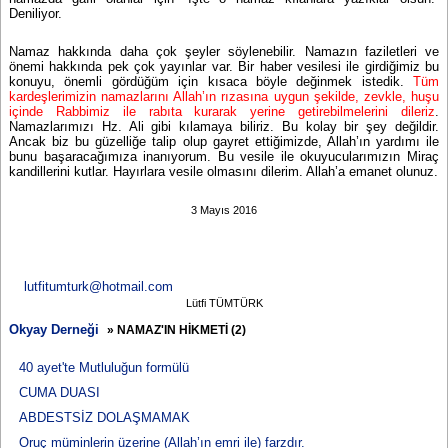
Deniliyor.
Namaz hakkında daha çok şeyler söylenebilir. Namazın faziletleri ve
önemi hakkında pek çok yayınlar var. Bir haber vesilesi ile girdiğimiz bu
konuyu, önemli gördüğüm için kısaca böyle değinmek istedik.
Tüm
kardeşlerimizin namazlarını Allah’ın rızasına uygun şekilde, zevkle, huşu
içinde Rabbimiz ile rabıta kurarak yerine getirebilmelerini dileriz
.
Namazlarımızı Hz. Ali gibi kılamaya biliriz. Bu kolay bir şey değildir.
Ancak biz bu güzelliğe talip olup gayret ettiğimizde, Allah’ın yardımı ile
bunu başaracağımıza inanıyorum. Bu vesile ile okuyucularımızın Miraç
kandillerini kutlar. Hayırlara vesile olmasını dilerim. Allah’a emanet olunuz.
3 Mayıs 2016
lutfitumturk@hotmail.com
Lütfi TÜMTÜRK
Okyay Derneği
» NAMAZ'IN HİKMETİ (2)
40 ayet'te Mutluluğun formülü
CUMA DUASI
ABDESTSİZ DOLAŞMAMAK
Oruç müminlerin üzerine (Allah’ın emri ile) farzdır.