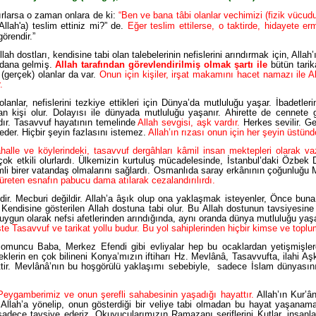
ırlarsa o zaman onlara de ki:
“Ben ve bana tâbi olanlar vechimizi (fizik vücud
Allah'a) teslim ettiniz mi?” de.
Eğer teslim ettilerse, o taktirde, hidayete erm
görendir.”
dostları, kendisine tabi olan talebelerinin nefislerini arındırmak için, Allah’ın
eydana gelmiş.
Allah tarafından görevlendirilmiş olmak şartı ile
bütün tarika
 (gerçek) olanlar da var.
Onun için kişiler, irşat makamını hacet namazı ile Al
.
lanlar, nefislerini tezkiye ettikleri için Dünya’da mutluluğu yaşar. İbadetler
lan kişi olur. Dolayısı ile dünyada mutluluğu yaşanır. Ahirette de cennete 
ır. Tasavvuf hayatının temelinde
Allah sevgisi, aşk vardır.
Herkes sevilir. 
l eder. Hiçbir şeyin fazlasını istemez.
Allah’ın rızası onun için her şeyin üstünd
lle ve köylerindeki, tasavvuf dergâhları kâmil insan mektepleri olarak vaz
 çok etkili olurlardı. Ülkemizin kurtuluş mücadelesinde, İstanbul’daki Özbek D
rimli birer vatandaş olmalarını sağlardı. Osmanlıda saray erkânının çoğunluğu
 üreten esnafın pabucu dama atılarak cezalandırılırdı.
ir. Mecburi değildir. Allah’a âşık olup ona yaklaşmak isteyenler, Önce buna
 Kendisine gösterilen Allah dostuna tabi olur. Bu Allah dostunun tavsiyesin
ne uygun olarak nefsi afetlerinden arındığında, aynı oranda dünya mutluluğu yaş
şte Tasavvuf ve tarikat yollu budur. Bu yol sahiplerinden hiçbir kimse ve topl
muncu Baba, Merkez Efendi gibi evliyalar hep bu ocaklardan yetişmişlerdir
klerin en çok bilineni Konya’mızın iftiharı Hz. Mevlânâ, Tasavvufta, ilahi A
ittir. Mevlânâ’nın bu hoşgörülü yaklaşımı sebebiyle, sadece İslam dünyasının
Peygamberimiz ve onun şerefli sahabesinin yaşadığı hayattır.
Allah’ın Kur’â
n Allah’a yönelip, onun gösterdiği bir veliye tabi olmadan bu hayat yaşana
 sadece tavsiye ederiz. Okuyucularımızın Ramazanı şeriflerini Kutlar, insanla