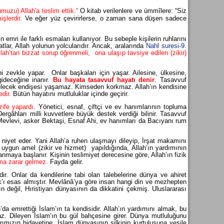
umuzu) Allah'a teslim ettik.”
O kitab verilenlere ve ümmîlere: “Siz
işlerdir
. Ve eğer yüz çevirirlerse, o zaman sana düşen sadece
 emri ile farklı esmaları kullanıyor. Bu sebeple kişilerin ruhlarını
tlar, Allah yolunun yolcularıdır. Ancak, aralarında
Nahl suresi-9.
lah’tan bizzat sorup öğrenmeli, ona ulaşıp tavsiye edilen (zikir)
ini zevkle yapar. Onlar başkaları için yaşar. Ailesine, ülkesine,
gideceğine inanır.
Bu hayata tasavvuf hayatı denir
. Tasavvuf
Gelecek endişesi yaşamaz. Kimseden korkmaz. Allah’ın kendisine
edir
. Bütün hayatını mutluluklar içinde geçirir.
ife yapardı
. Yönetici, esnaf, çiftçi ve ev hanımlarının topluma
ergâhları milli kuvvetlere büyük destek verdiği bilinir. Tasavvuf
 Mevlevi, asker Bektaşi, Esnaf Ahi, ev hanımları da Bacıyanı rum
 niyet eder. Yani Allah’a ruhen ulaşmayı dileyip, İrşat makamını
e uygun amel (zikir ve hizmet) yapıldığında, Allah’ın yardımının
anmaya başlanır. Kişinin teslimiyet derecesine göre, Allah’ın fizik
uma zarar gelmez.
Fayda gelir.
. Onlar da kendilerine tabi olan talebelerine dünya ve ahiret
şk’ı esas almıştır. Mevlânâ’ya göre insan hangi din ve mezhepten
 değil, Hıristiyan dünyasının da dikkatini çekmiş. Uluslararası
n’da emrettiği İslam’ın ta kendisidir. Allah’ın yardımını almak, bu
maz. Dileyen İslam’ın bu gül bahçesine girer. Dünya mutluluğunu
rımızın hidayetine, İslam dünyasının silkinip kurtuluşuna vesile