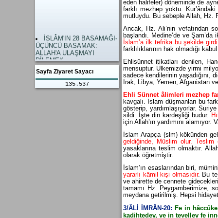
şaşırdı.
anlama geliyor. Allâh’a Yakin
eden halifeler) döneminde de ayne
Gazze Savaşı Dünyanın
Olmak.
farklı mezhep yoktu. Kur’ândaki
gözünü açtı.
Dünya ve Ahiret
mutluydu. Bu sebeple Allah, Hz. P
İslami Hükümlerim
mutluluğunun Anahtarı
Ancak, Hz. Ali’nin vefatından so
Yaşanmamasının Sonuçları
Allah’a Ulaşmayı dilemektir.
başlandı. Medine’de ve Şam’da iki
İSLÂM'IN 28 BASAMAĞI-
Kuzay Atlantik İttifakı
İslam’a ilk tefrika bu şekilde girdi
ÜÇÜNCÜ BASAMAK:
NATO sallanımıyor.
farklılıklarının hak olmadığı kabul 
ALLAH'A ULAŞMAYI
Savaş Hukuku diye bir
DİLEMEK
şey kalmadı. Yahudileri
Ehlisünnet itikatları denilen, H
İSLÂM'IN 28 BASAMAĞI
Ülkelerinden Kovan
mensuptur. Ülkemizde yirmi milyon 
Sayfa Ziyaret Sayacı
- İKİNCİ BASAMAK:
Avrupalılar Haklı imiş.
sadece kendilerinin yaşadığını, di
OLAYLARIN
Türk ve İslam
Irak, Libya, Yemen, Afganistan ve
135.537
DEGERLENDİRİLMESİ
Düşmanlarının Fitnelerine
İSLÂM'IN 28 BASAMAĞI
Ehli Sünnet âlimleri mezhep far
karşı Birlik, Beraberlik ve
kavgalı. İslam düşmanları bu farkl
İLK YEDİ BASAMAK
Dayanışma
gösterip, yardımlaşıyorlar. Suriy
AMENU OLMAK
Filistinlileri kurtulması için
sildi. İşte din kardeşliği budur.
Hı
KÂLÛ BELÂ GÜNÜ
Bir Selahattin Eyyubi Gerekli
için Allah’ın yardımını alamıyor. 
ALLAH'A VERDİĞİMİZ
Filistin Zulmü Ne Zaman
YEMİNLER "YEMİN,
Bitecek. İslam Âlemi
İslam Arapça (slm) kökünden gel
MİSÂK, AHD"
Suskun.
geldiğinde, Müslim olur. Teslim
İNSAN ALLAH İÇİN
yasaklarına teslim olmaktır. All
YARATILMIŞTIR
olarak öğretmiştir.
EN BÜYÜK
DÜŞMANIMIZ ŞEYTAN
İslam’ın esaslarından biri, müminl
yararlı kâmil kişi olmasıdır
. Bu t
İNSANLAR ŞEYTANI
ve ahirette de cennete gidecekleri
DEĞİL KENDİ NEFSLERİNİ
tamamı Hz. Peygamberimize, sonrak
KINAMALIDIR
meydana getirilmiş. Hepsi hidayet
Ruh ve nefs arasındaki
12. fark
3/ÂLİ İMRÂN-20:
Fe in hâccûke 
Ruh ve nefs arasındaki
kadihtedev, ve in tevellev fe in