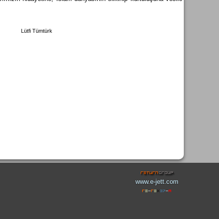
türk
www.e-jett.com